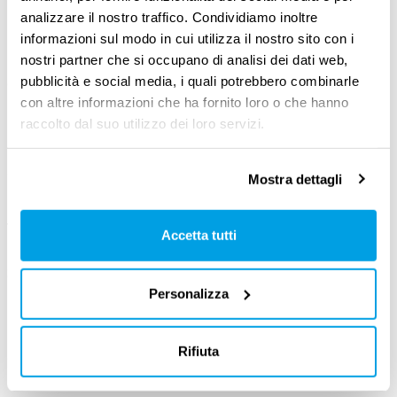
ma anche nuovi rischi. Sta a noi scegliere come
analizzare il nostro traffico. Condividiamo inoltre
utilizzarla.
informazioni sul modo in cui utilizza il nostro sito con i
nostri partner che si occupano di analisi dei dati web,
pubblicità e social media, i quali potrebbero combinarle
Questo podcast non si limita alle parole, ma
con altre informazioni che ha fornito loro o che hanno
punta all’azione
. Rompere i muri, smuovere le
raccolto dal suo utilizzo dei loro servizi.
montagne: BULLDOZER vuole essere
una
spinta per chi vuole davvero cambiare il
Mostra dettagli
lavoro
, nelle imprese, nelle istituzioni e nella
vita di tutti noi.
Accetta tutti
Se vuoi capire dove sta andando il mondo del
Personalizza
lavoro, se vuoi essere protagonista e non
restare immobile davanti all’accelerazione
Rifiuta
dell’IA, questo è il posto giusto.