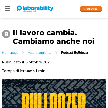
Registrati
Il lavoro cambia.
Accedi
Cambiamo anche noi
I nostri social
Homepage
Valore aggiunto
Podcast Bulldozer
People
Pubblicato il:
6 ottobre 2025
Company
Tempo di lettura:
< 1
min