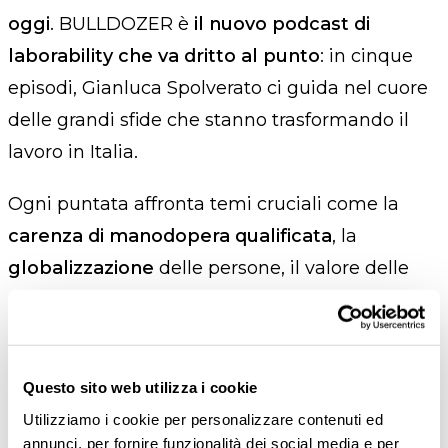
oggi
. BULLDOZER è
il nuovo podcast di
laborability che va dritto al punto
: in cinque
episodi, Gianluca Spolverato ci guida nel cuore
delle grandi sfide che stanno trasformando il
lavoro in Italia.
Ogni puntata affronta temi cruciali come la
carenza di manodopera qualificata
, la
globalizzazion
e
delle persone, il valore delle
competenze
, la
parità di genere
e la
sostenibilità
sociale, i salari bassi, la
retention
dei talenti e la necessità di ripensare
orari e
Questo sito web utilizza i cookie
regole del lavoro
. L’IA accelera ogni
Utilizziamo i cookie per personalizzare contenuti ed
cambiamento: può offrire nuove opportunità,
annunci, per fornire funzionalità dei social media e per