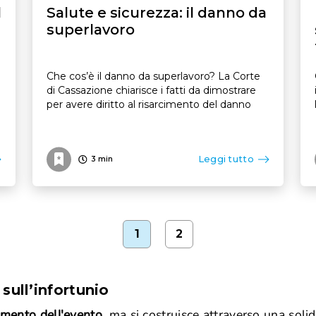
l
Salute e sicurezza: il danno da
superlavoro
n
Che cos’è il danno da superlavoro? La Corte
di Cassazione chiarisce i fatti da dimostrare
per avere diritto al risarcimento del danno
Leggi tutto
3
min
1
2
sull’infortunio
momento dell'evento
, ma si costruisce attraverso una soli