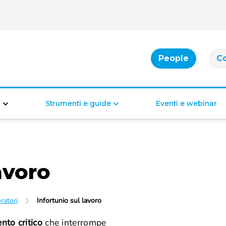
People
C
e
Strumenti e guide
Eventi e webinar
Cassa integrazione
Bonus per famiglie
Indennità di disoccupazione
Bonus per la casa
Bonus per il lavoro
avoro
Bonus di inclusione
ratori
Infortunio sul lavoro
nto critico
che interrompe
Diritti e doveri dei lavoratori