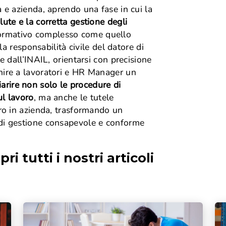
Maternità e paternità
 e azienda, aprendo una fase in cui la
Contributi
Malattia
Fondo pensione
alute e la corretta gestione degli
Disabilità
Prepensionamento
normativo complesso come quello
Infortunio sul lavoro
 la responsabilità civile del datore di
Mobbing sul lavoro
Enti bilaterali
e dall’INAIL, orientarsi con precisione
nire a lavoratori e HR Manager un
iarire non solo le procedure di
ul lavoro
, ma anche le tutele
tro in azienda, trasformando un
 di gestione consapevole e conforme
pri tutti i nostri articoli