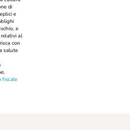
one di
eplici e
bblighi
schio, e
relativi al
urisca con
a salute
a
ne,
a fiscale