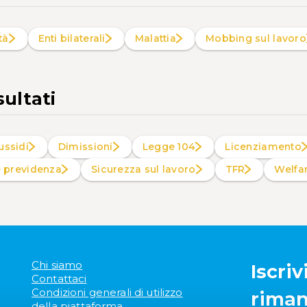
ità
Enti bilaterali
Malattia
Mobbing sul lavoro
sultati
ussidi
Dimissioni
Legge 104
Licenziamento
e previdenza
Sicurezza sul lavoro
TFR
Welf
Chi siamo
Iscriv
Contattaci
Condizioni generali di utilizzo
riman
della piattaforma