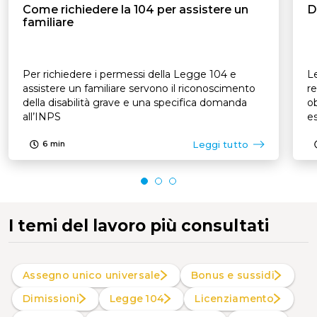
Come richiedere la 104 per assistere un
D
familiare
Per richiedere i permessi della Legge 104 e
Le
assistere un familiare servono il riconoscimento
re
della disabilità grave e una specifica domanda
ob
all’INPS
es
p
Leggi tutto
6
min
I temi del lavoro più consultati
Assegno unico universale
Bonus e sussidi
Dimissioni
Legge 104
Licenziamento