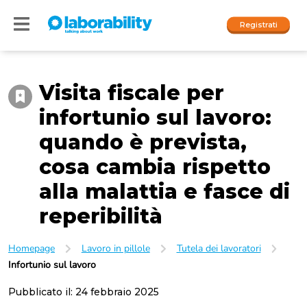
Registrati
Visita fiscale per
Accedi
infortunio sul lavoro:
I nostri social
quando è prevista,
People
cosa cambia rispetto
alla malattia e fasce di
Company
reperibilità
Homepage
Lavoro in pillole
Tutela dei lavoratori
Infortunio sul lavoro
Pubblicato il:
24 febbraio 2025