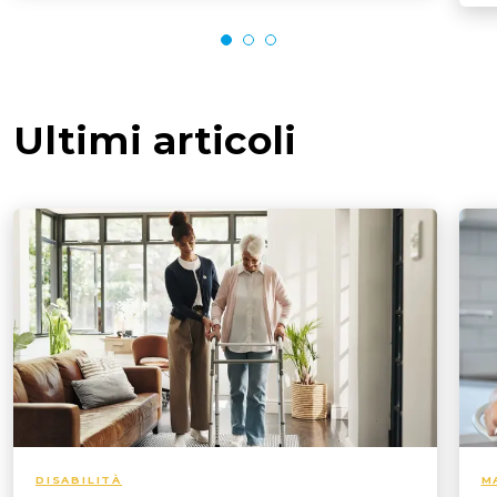
Ultimi articoli
DISABILITÀ
M