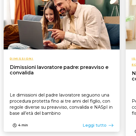
DIMISSIONI
I
E
Dimissioni lavoratore padre: preavviso e
convalida
N
c
Le dimissioni del padre lavoratore seguono una
procedura protetta fino ai tre anni del figlio, con
Pe
regole diverse su preavviso, convalida e NASpI in
co
base all’età del bambino
fi
Leggi tutto
4
min