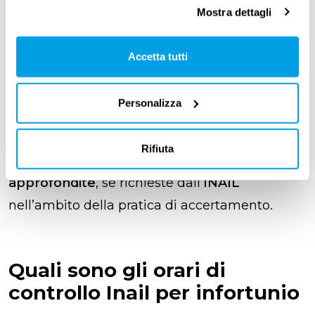
sanitarie
, per garantire
trasparenza e rapidità
Mostra dettagli
nella gestione delle pratiche
.
Accetta tutti
Questo significa che, se sei in
malattia
, devi
essere
disponibile nelle fasce di reperibilità
Personalizza
previste per i controlli. Se invece sei in
infortunio sul lavoro
, potresti doverti
Rifiuta
sottoporre a visite di controllo più
approfondite
, se richieste dall’
INAIL
nell’ambito della pratica di accertamento.
Quali sono gli orari di
controllo Inail per infortunio