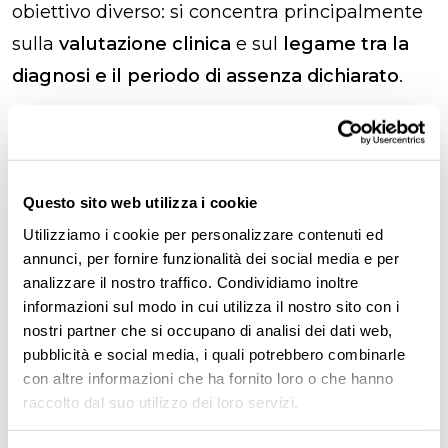
obiettivo diverso: si concentra principalmente
sulla
valutazione clinica
e sul
legame tra la
diagnosi e il periodo di assenza dichiarato
.
Infortunio sul lavoro visita fiscale
dipendente privato​
Questo sito web utilizza i cookie
Utilizziamo i cookie per personalizzare contenuti ed
Le
visite fiscali
hanno l’obiettivo di
tutelare
annunci, per fornire funzionalità dei social media e per
entrambe le parti in causa
: sia te, come
analizzare il nostro traffico. Condividiamo inoltre
informazioni sul modo in cui utilizza il nostro sito con i
lavoratore pubblico o privato, sia le
istituzioni
,
nostri partner che si occupano di analisi dei dati web,
per prevenire possibili frodi.
pubblicità e social media, i quali potrebbero combinarle
con altre informazioni che ha fornito loro o che hanno
È fondamentale una
stretta collaborazione
raccolto dal suo utilizzo dei loro servizi.
tra
te, il datore di lavoro e le strutture