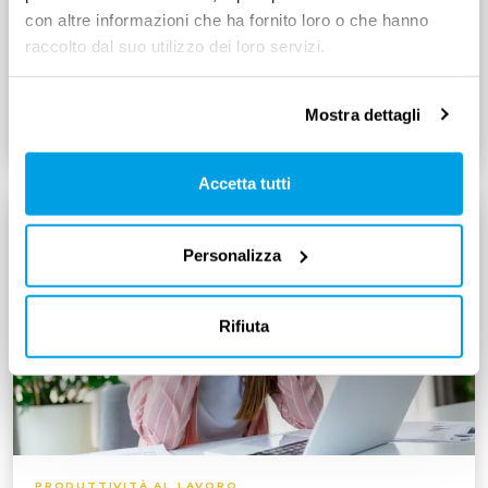
divagare. Immagini, grafici e foto possono essere di
con altre informazioni che ha fornito loro o che hanno
grande aiuto: vediamo come
raccolto dal suo utilizzo dei loro servizi.
Mostra dettagli
Leggi tutto
3
min
Accetta tutti
Personalizza
Rifiuta
PRODUTTIVITÀ AL LAVORO