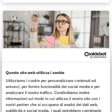
Questo sito web utilizza i cookie
PRODUTTIVITÀ AL LAVORO
Utilizziamo i cookie per personalizzare contenuti ed
Visual thinking: metodo per rendere
annunci, per fornire funzionalità dei social media e per
le riunioni più coinvolgenti e
analizzare il nostro traffico. Condividiamo inoltre
produttive
informazioni sul modo in cui utilizza il nostro sito con i
nostri partner che si occupano di analisi dei dati web,
Spesso durante le riunioni di lavoro si corre il rischio di
pubblicità e social media, i quali potrebbero combinarle