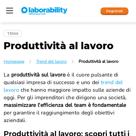
Registrati
TEMA
Produttività al lavoro
Accedi
I nostri social
Homepage
Trend del lavoro
Produttività al lavoro
People
La
produttività sul lavoro
è il cuore pulsante di
qualsiasi impresa di successo e uno dei
trend del
Company
lavoro
che hanno maggiore impatto sulle aziende di
oggi. Per gli imprenditori che dirigono una società,
massimizzare l'efficienza del team è fondamentale
per garantire il raggiungimento degli obiettivi
aziendali.
Produttività al lavoro
: scopri tutti i