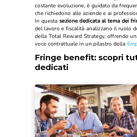
Lavoro subordinato
costante evoluzione, è guidato da frequen
Orario di lavoro
che richiedono alle aziende e ai professi
Trasferta
In questa
sezione dedicata al tema dei fri
Luogo di lavoro
del lavoro e fiscalità analizzano il ruolo d
Licenziamento
Dimissioni
della Total Reward Strategy, offrendo un
voce contrattuale in un pilastro della
Emp
Fringe benefit
: scopri tut
dedicati