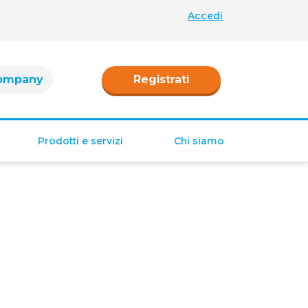
Accedi
ompany
Registrati
Prodotti e servizi
Chi siamo
Retribuzione
Ferie e permessi
Tredicesima e
Quattordicesima
TFR
Fringe benefit