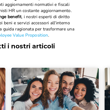
Maternità e paternità
ti aggiornamenti normativi e fiscali
Contributi
Malattia
Fondo pensione
onisti HR un costante aggiornamento.
Disabilità
Prepensionamento
nge benefit
, i nostri esperti di diritto
Infortunio sul lavoro
ei beni e servizi accessori all'interno
Mobbing sul lavoro
Enti bilaterali
a guida ragionata per trasformare una
loyee Value Proposition
.
ti i nostri articoli