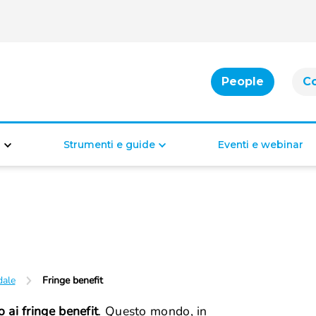
People
C
e
Strumenti e guide
Eventi e webinar
Cassa integrazione
Bonus per famiglie
Indennità di disoccupazione
Bonus per la casa
Bonus per il lavoro
Bonus di inclusione
dale
Fringe benefit
o ai fringe benefit
. Questo mondo, in
Diritti e doveri dei lavoratori