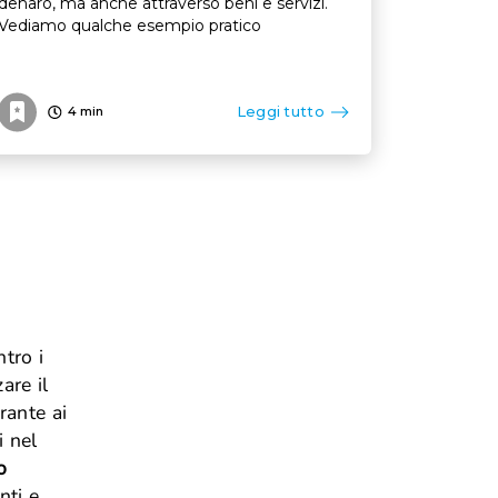
denaro, ma anche attraverso beni e servizi.
Vediamo qualche esempio pratico
Leggi tutto
4
min
tro i
are il
rante ai
i nel
o
nti e