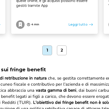
quelle online, e gli acquisti possono essere
gestiti tramite App
Leggi tutto
4
min
1
2
sui fringe benefit
di retribuzione in natura
che, se gestita correttamente en
l cuneo fiscale e contributivo per l'azienda e di massimizz
atica abbraccia una
vasta gamma di beni
, dai buoni carbu
benefit legati ai figli a carico, che devono essere erogat
i Redditi (TUIR).
L'obiettivo dei fringe benefit non è sol
truzione di una politica retributiva capace di attrarre tale