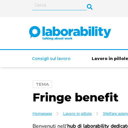
Consigli sul lavoro
Lavoro in pillol
TEMA
ISEE (Indicatore della
Fringe benefit
Situazione Economica
Equivalente)
Homepage
Lavoro in pillole
Welfare azien
Benvenuti nell'
hub di laborability dedicat
Lavoro autonomo