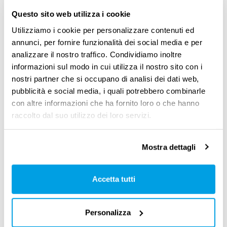
un valore economico predefinito. Anche
Questo sito web utilizza i cookie
questi fanno parte della “retribuzione in
Utilizziamo i cookie per personalizzare contenuti ed
annunci, per fornire funzionalità dei social media e per
natura”. In alcuni casi specifici, in cui
analizzare il nostro traffico. Condividiamo inoltre
manca la possibilità di poter offrire il
informazioni sul modo in cui utilizza il nostro sito con i
servizio mensa, il datore di lavoro può
nostri partner che si occupano di analisi dei dati web,
pubblicità e social media, i quali potrebbero combinarle
concedere un’indennità sostitutiva, erogata
con altre informazioni che ha fornito loro o che hanno
direttamente in busta paga;
raccolto dal suo utilizzo dei loro servizi.
tutta la sfera dei
fringe benefit
: polizze
assicurative, un computer, un cellulare o
Mostra dettagli
qualunque altra cosa che possa essere
utilizzata dal lavoratore al di fuori
Accetta tutti
dell’ambito lavorativo.
Personalizza