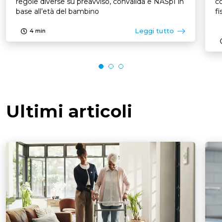
regole diverse su preavviso, convalida e NASpI in
co
base all’età del bambino
fi
Leggi tutto
4
min
Ultimi articoli