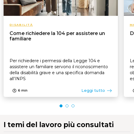
DISABILITÀ
M
Come richiedere la 104 per assistere un
D
familiare
Per richiedere i permessi della Legge 104 e
Le
assistere un familiare servono il riconoscimento
re
della disabilità grave e una specifica domanda
ob
all’INPS
es
p
Leggi tutto
6
min
I temi del lavoro più consultati