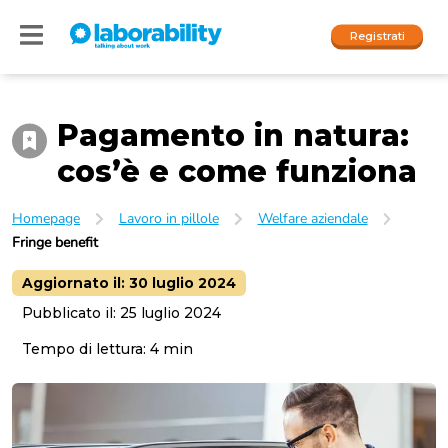
Registrati
Pagamento in natura:
Accedi
cos’è e come funziona
I nostri social
Homepage
Lavoro in pillole
Welfare aziendale
People
Fringe benefit
Company
Aggiornato il:
30 luglio 2024
Pubblicato il:
25 luglio 2024
Tempo di lettura:
4
min