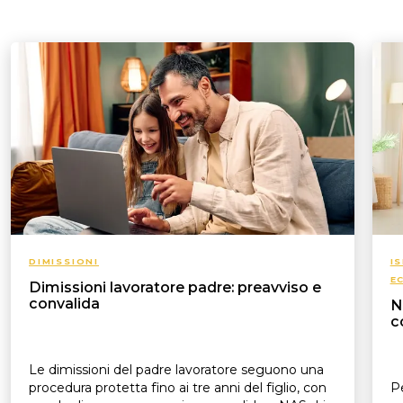
DIMISSIONI
I
E
Dimissioni lavoratore padre: preavviso e
convalida
N
c
Le dimissioni del padre lavoratore seguono una
procedura protetta fino ai tre anni del figlio, con
Pe