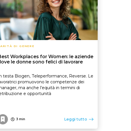
ARITÀ DI GENERE
Best Workplaces for Women: le aziende
ove le donne sono felici di lavorare
n testa Biogen, Teleperformance, Reverse. Le
avoratrici promuovono le competenze dei
anager, ma anche l’equità in termini di
etribuzione e opportunità
Leggi tutto
3
min