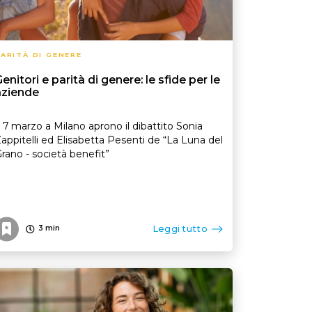
ARITÀ DI GENERE
enitori e parità di genere: le sfide per le
aziende
l 7 marzo a Milano aprono il dibattito Sonia
appitelli ed Elisabetta Pesenti de “La Luna del
rano - società benefit”
Leggi tutto
3
min