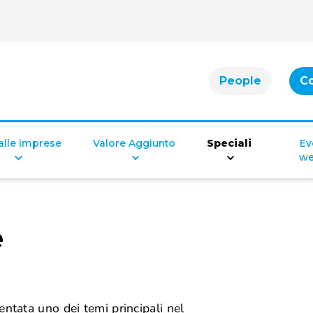
People
C
 alle imprese
Valore Aggiunto
Speciali
Ev
we
e
entata uno dei temi principali nel