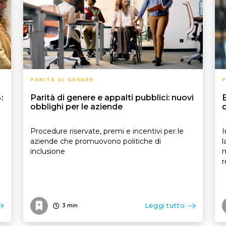
PARITÀ DI GENERE
P
:
Parità di genere e appalti pubblici: nuovi
obblighi per le aziende
d
Procedure riservate, premi e incentivi per le
I
aziende che promuovono politiche di
l
inclusione
m
r
Leggi tutto
3
min