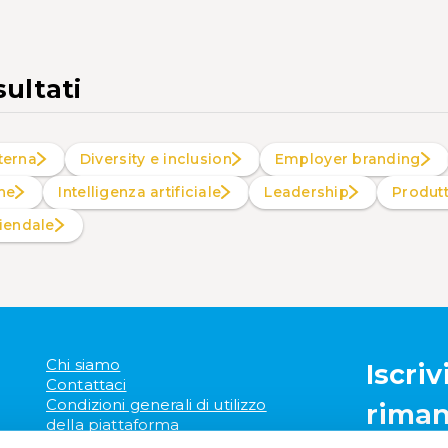
sultati
terna
Diversity e inclusion
Employer branding
ne
intelligenza artificiale
Leadership
Produt
ziendale
Chi siamo
Iscriv
Contattaci
Condizioni generali di utilizzo
riman
della piattaforma
Mappa del sito