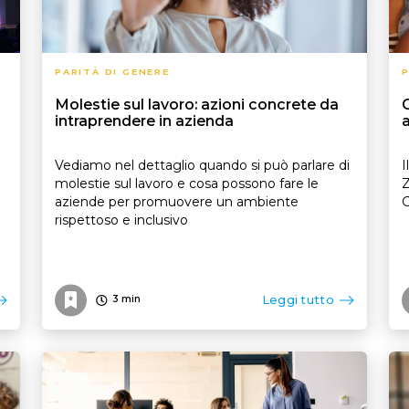
PARITÀ DI GENERE
P
Molestie sul lavoro: azioni concrete da
G
intraprendere in azienda
Vediamo nel dettaglio quando si può parlare di
I
molestie sul lavoro e cosa possono fare le
Z
aziende per promuovere un ambiente
G
rispettoso e inclusivo
Leggi tutto
3
min