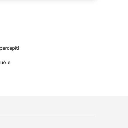
 percepiti
può e