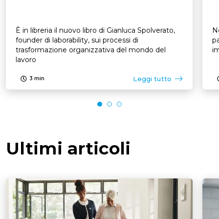
È in libreria il nuovo libro di Gianluca Spolverato,
N
founder di laborability, sui processi di
pa
trasformazione organizzativa del mondo del
im
lavoro
Leggi tutto
3
min
Ultimi articoli