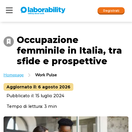
Registrati
Occupazione
Accedi
femminile in Italia, tra
I nostri social
sfide e prospettive
People
Homepage
Work Pulse
Company
Aggiornato il:
6 agosto 2026
Pubblicato il:
15 luglio 2024
Tempo di lettura:
3
min