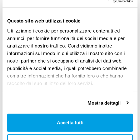
Il
mercato del lavoro
oggi vede una
ricerca
pressante di risorse umane di valore
, e ogni
Questo sito web utilizza i cookie
volta che una donna è costretta a rinunciare
Utilizziamo i cookie per personalizzare contenuti ed
annunci, per fornire funzionalità dei social media e per
alla carriera per prendersi cura della famiglia,
analizzare il nostro traffico. Condividiamo inoltre
ciò rappresenta una perdita per tutta la
informazioni sul modo in cui utilizza il nostro sito con i
società
nostri partner che si occupano di analisi dei dati web,
pubblicità e social media, i quali potrebbero combinarle
È fondamentale continuare a
lavorare sulla
con altre informazioni che ha fornito loro o che hanno
raccolto dal suo utilizzo dei loro servizi.
formazione e sulla consapevolezza
, non solo
nelle aziende ma anche nella società. La
Mostra dettagli
certificazione per la parità di genere è un
ottimo punto di partenza, ma il
cambiamento
Accetta tutti
richiede tempo e impegno
. Solo attraverso un
percorso di crescita e di formazione continua