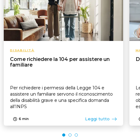
DISABILITÀ
M
Come richiedere la 104 per assistere un
D
familiare
Per richiedere i permessi della Legge 104 e
Le
assistere un familiare servono il riconoscimento
re
della disabilità grave e una specifica domanda
ob
all’INPS
es
p
Leggi tutto
6
min