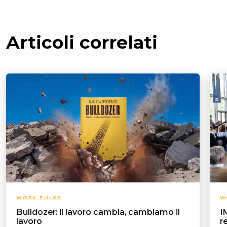
Articoli correlati
WORK PULSE
W
Bulldozer: il lavoro cambia, cambiamo il
I
lavoro
r