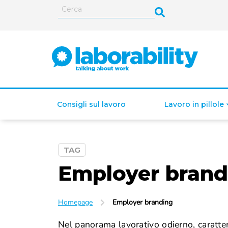
Consigli sul lavoro
Lavoro in pillole
TAG
ISEE (Indicatore della
Employer brand
Situazione Economica
Equivalente)
Homepage
Employer branding
Nel panorama lavorativo odierno, caratte
Lavoro autonomo