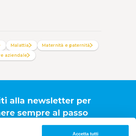
Malattia
Maternità e paternità
are aziendale
iti alla newsletter per
ere sempre al passo
Iscriviti
Accetta tutti