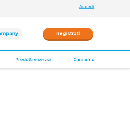
Accedi
ompany
Registrati
Prodotti e servizi
Chi siamo
Retribuzione
Ferie e permessi
Tredicesima e
Quattordicesima
TFR
Fringe benefit