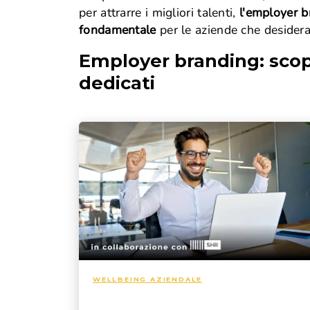
Lavoro subordinato
per attrarre i migliori talenti,
l'employer 
Orario di lavoro
fondamentale
per le aziende che desidera
Trasferta
Luogo di lavoro
Employer branding
: scop
Licenziamento
dedicati
Dimissioni
WELLBEING AZIENDALE