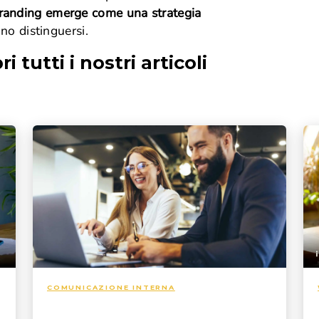
Maternità e paternità
branding emerge come una strategia
Contributi
Malattia
Fondo pensione
no distinguersi.
Disabilità
Prepensionamento
Infortunio sul lavoro
ri tutti i nostri articoli
Mobbing sul lavoro
Enti bilaterali
COMUNICAZIONE INTERNA