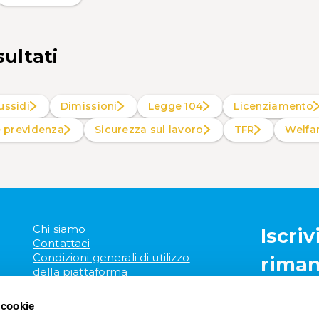
sultati
ussidi
Dimissioni
Legge 104
Licenziamento
e previdenza
Sicurezza sul lavoro
TFR
Welf
Chi siamo
Iscriv
Contattaci
Condizioni generali di utilizzo
riman
della piattaforma
Mappa del sito
 cookie