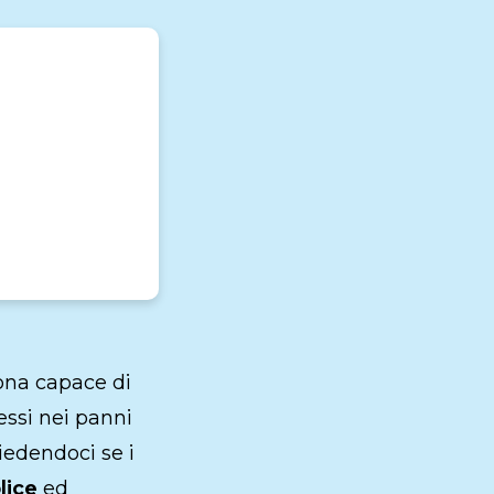
Flexible benefit
ona capace di
ssi nei panni
iedendoci se i
lice
ed