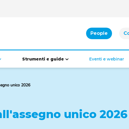
People
C
Strumenti e guide
Eventi e webinar
Cassa integrazione
Bonus per famiglie
ssegno unico 2026
Indennità di disoccupazione
Bonus per la casa
Bonus per il lavoro
Bonus di inclusione
all'assegno unico
2026
Diritti e doveri dei lavoratori