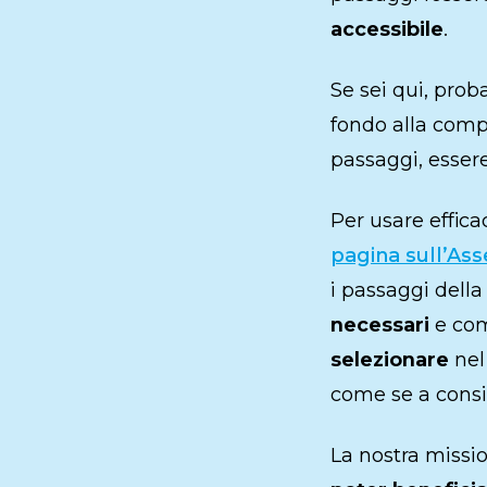
accessibile
.
Se sei qui, pro
fondo alla com
passaggi, essere
Per usare effic
pagina sull’Ass
i passaggi della
necessari
e com
selezionare
nel
come se a consigl
La nostra missi