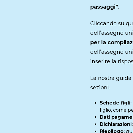
passaggi”
.
Cliccando su qu
dell’assegno uni
per la compila
dell’assegno un
inserire la rispo
La nostra guida 
sezioni.
Schede figli:
figlio, come p
Dati pagame
Dichiarazioni:
Riepilogo:
qui