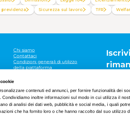
ussidi
Dimissioni
Legge 104
Licenziamento
e previdenza
Sicurezza sul lavoro
TFR
Welf
Chi siamo
Iscriv
Contattaci
Condizioni generali di utilizzo
riman
della piattaforma
Mappa del sito
 cookie
rsonalizzare contenuti ed annunci, per fornire funzionalità dei so
o. Condividiamo inoltre informazioni sul modo in cui utilizza il nost
ano di analisi dei dati web, pubblicità e social media, i quali pot
azioni che ha fornito loro o che hanno raccolto dal suo utilizzo de
LABORABILITY®
|
I P.IVA IT05372450287
|
Privacy Policy
|
Cookie Policy