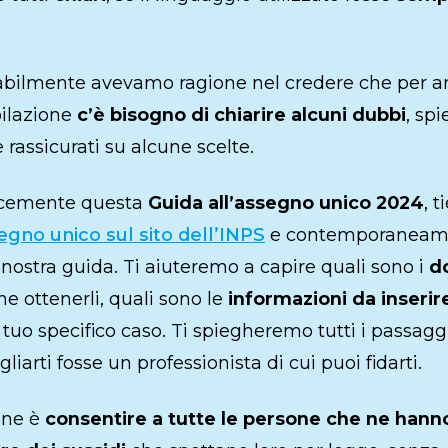
babilmente avevamo ragione nel credere che per arr
pilazione
c’è bisogno di chiarire alcuni dubbi
, sp
 rassicurati su alcune scelte.
acemente questa
Guida all’assegno unico 2024
, t
egno unico sul sito dell’INPS
e contemporaneame
 nostra guida. Ti aiuteremo a capire quali sono i
d
e ottenerli, quali sono le
informazioni da inserir
 tuo specifico caso. Ti spiegheremo tutti i passagg
iarti fosse un professionista di cui puoi fidarti.
one è
consentire a tutte le persone che ne hanno 