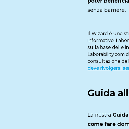
poter beneficia
senza barriere.
Il Wizard è uno s
informativo. Labo
sulla base delle i
Laborability.com d
consultazione del
deve rivolgersi se
Guida al
La nostra
Guida
come fare dom