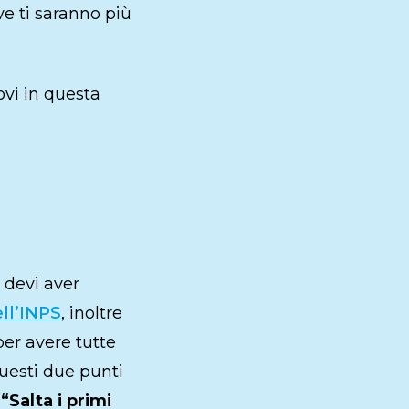
ve ti saranno più
ovi in questa
devi aver
ll’INPS
, inoltre
per avere tutte
questi due punti
u
“Salta i primi