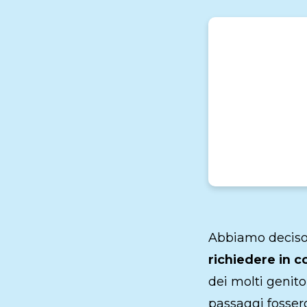
Lavoro subordinato
Orario di lavoro
Trasferta
Luogo di lavoro
Licenziamento
Dimissioni
Abbiamo deciso 
richiedere in 
dei molti genit
passaggi fossero