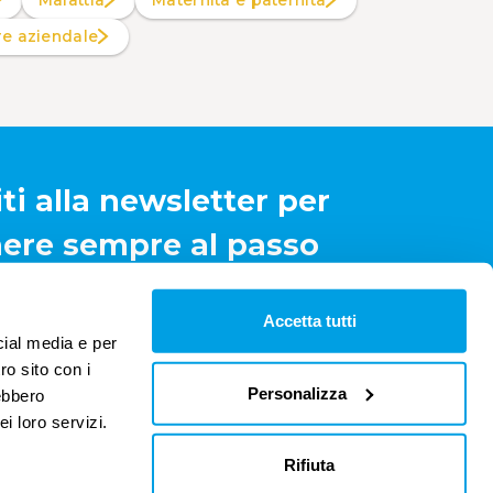
Malattia
Maternità e paternità
are aziendale
iti alla newsletter per
ere sempre al passo
Iscriviti
Accetta tutti
cial media e per
ro sito con i
Personalizza
rebbero
i loro servizi.
Rifiuta