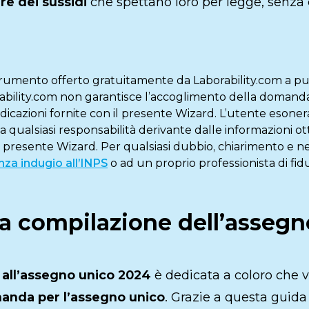
re dei sussidi
che spettano loro per legge, senza d
trumento offerto gratuitamente da Laborability.com a p
rability.com non garantisce l’accoglimento della domand
ndicazioni fornite con il presente Wizard. L’utente eson
a qualsiasi responsabilità derivante dalle informazioni o
 presente Wizard. Per qualsiasi dubbio, chiarimento e ne
nza indugio all’INPS
o ad un proprio professionista di fidu
la compilazione dell’assegn
 all’assegno unico 2024
è dedicata a coloro che 
anda per l’assegno unico
. Grazie a questa guida