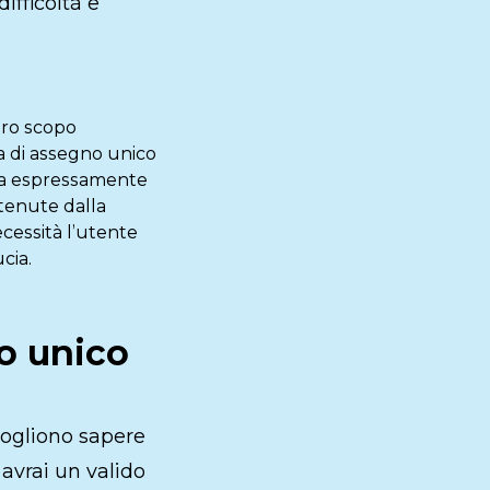
ifficoltà e
uro scopo
a di assegno unico
era espressamente
ttenute dalla
cessità l’utente
cia.
o unico
vogliono sapere
 avrai un valido