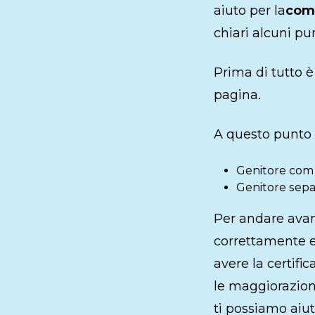
aiuto per la
comp
chiari alcuni pun
Prima di tutto è
pagina.
A questo punto d
Genitore com f
Genitore separ
Per andare avan
correttamente es
avere la certifi
le maggiorazioni
ti possiamo aiu