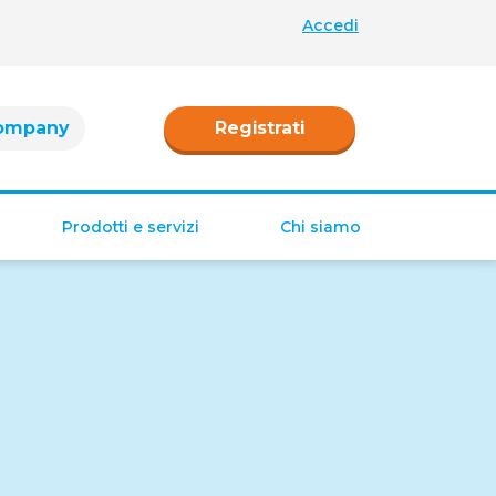
Accedi
ompany
Registrati
Prodotti e servizi
Chi siamo
Retribuzione
Ferie e permessi
Tredicesima e
Quattordicesima
TFR
Fringe benefit