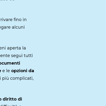
ivare fino in
iegare alcuni
ieni aperta la
nte segui tutti
ocumenti
e
e le
opzioni da
i più complicati,
diritto di