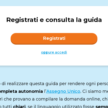
Maternità e paternità
Contributi
Malattia
Fondo pensione
Disabilità
Prepensionamento
Infortunio sul lavoro
Registrati e consulta la guida
Mobbing sul lavoro
Enti bilaterali
Registrati
oppure accedi
di realizzare questa guida per rendere ogni pers
completa autonomia
l’
Assegno Unico
.
Ci siamo me
ori che provano a compilare la domanda online, ch
 tutti
chiari
, se il linguaggio utilizzato fosse
semp