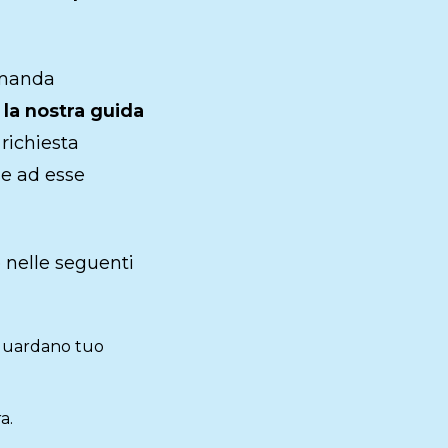
omanda
o la nostra guida
richiesta
se ad esse
 nelle seguenti
guardano tuo
a.