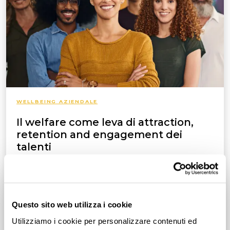
WELLBEING AZIENDALE
Il welfare come leva di attraction,
retention and engagement​ dei
talenti
In un contesto lavorativo che vede grande mobilità,
ma anche costi elevati del lavoro e stipendi fermi,
welfare e wellbeing diventano leve preziose per tutte
le parti coinvolte
Questo sito web utilizza i cookie
Utilizziamo i cookie per personalizzare contenuti ed
Leggi tutto
5
min