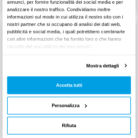
annunci, per fornire funzionalità dei social media e per
analizzare il nostro traffico. Condividiamo inoltre
informazioni sul modo in cui utilizza il nostro sito con i
nostri partner che si occupano di analisi dei dati web,
pubblicità e social media, i quali potrebbero combinarle
con altre informazioni che ha fornito loro o che hanno
raccolto dal suo utilizzo dei loro servizi.
Mostra dettagli
Accetta tutti
WELLBEING AZIENDALE
Personalizza
Torna la Settimana della salute
mentale organizzata da Stimulus
Rifiuta