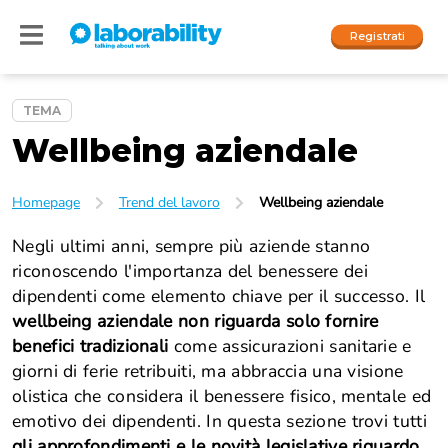
Registrati
TEMA
Wellbeing aziendale
Accedi
I nostri social
Homepage
Trend del lavoro
Wellbeing aziendale
People
Negli ultimi anni, sempre più aziende stanno
riconoscendo l'importanza del benessere dei
Company
dipendenti come elemento chiave per il successo. Il
wellbeing aziendale non riguarda solo fornire
benefici tradizionali
come assicurazioni sanitarie e
giorni di ferie retribuiti, ma abbraccia una visione
olistica che considera il benessere fisico, mentale ed
emotivo dei dipendenti. In questa sezione trovi tutti
gli approfondimenti e le novità legislative riguardo