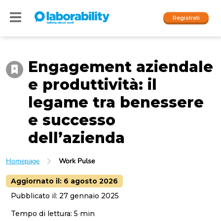
Registrati
Engagement aziendale
Accedi
e produttività: il
I nostri social
legame tra benessere
People
e successo
dell’azienda
Company
Homepage
Work Pulse
Aggiornato il:
6 agosto 2026
Pubblicato il:
27 gennaio 2025
Tempo di lettura:
5
min