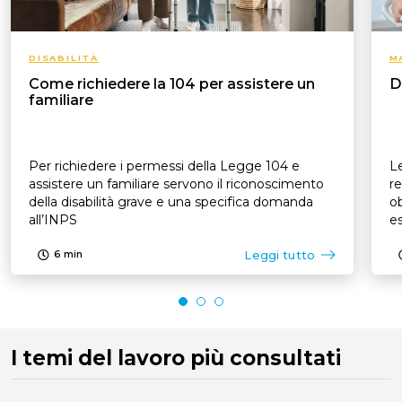
DISABILITÀ
M
Come richiedere la 104 per assistere un
D
familiare
Per richiedere i permessi della Legge 104 e
Le
assistere un familiare servono il riconoscimento
re
della disabilità grave e una specifica domanda
ob
all’INPS
es
p
Leggi tutto
6
min
I temi del lavoro più consultati