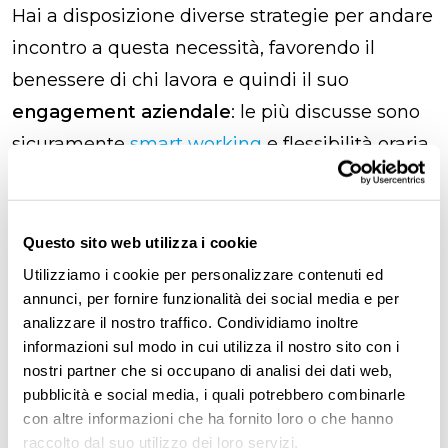
Hai a disposizione diverse strategie per andare
incontro a questa necessità, favorendo il
benessere di chi lavora e quindi il suo
engagement aziendale
: le più discusse sono
sicuramente
smart working
e flessibilità
oraria,
utili per conciliare per esempio le
responsabilità familiari o gli orari di un corso di
formazione esterno.
Questo sito web utilizza i cookie
Utilizziamo i cookie per personalizzare contenuti ed
Un’altra proposta che prende piede è la
annunci, per fornire funzionalità dei social media e per
settimana corta
: diverse aziende anche in
analizzare il nostro traffico. Condividiamo inoltre
informazioni sul modo in cui utilizza il nostro sito con i
Italia, da Intesa Sanpaolo a Luxottica e
nostri partner che si occupano di analisi dei dati web,
Lamborghini, stanno sperimentando una
pubblicità e social media, i quali potrebbero combinarle
distribuzione del lavoro su quattro giorni
con altre informazioni che ha fornito loro o che hanno
raccolto dal suo utilizzo dei loro servizi.