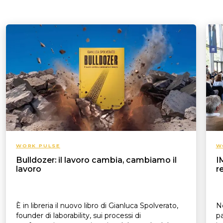
WORK PULSE
W
Bulldozer: il lavoro cambia, cambiamo il
I
lavoro
r
È in libreria il nuovo libro di Gianluca Spolverato,
N
founder di laborability, sui processi di
pa