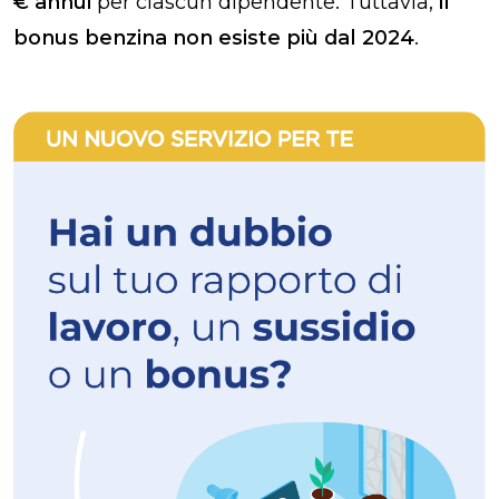
€ annui
per ciascun dipendente. Tuttavia,
il
bonus benzina non esiste più dal 2024
.