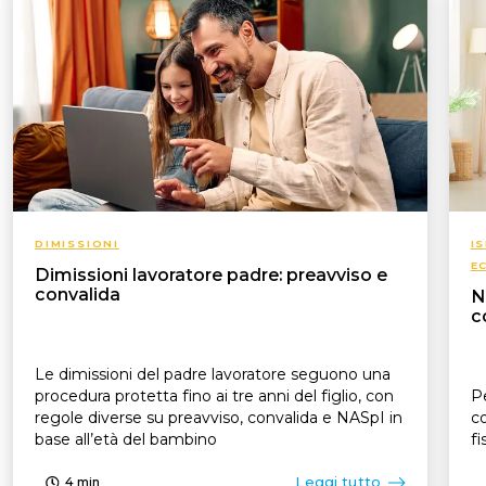
DIMISSIONI
I
E
Dimissioni lavoratore padre: preavviso e
convalida
N
c
Le dimissioni del padre lavoratore seguono una
procedura protetta fino ai tre anni del figlio, con
Pe
regole diverse su preavviso, convalida e NASpI in
co
base all’età del bambino
fi
Leggi tutto
4
min