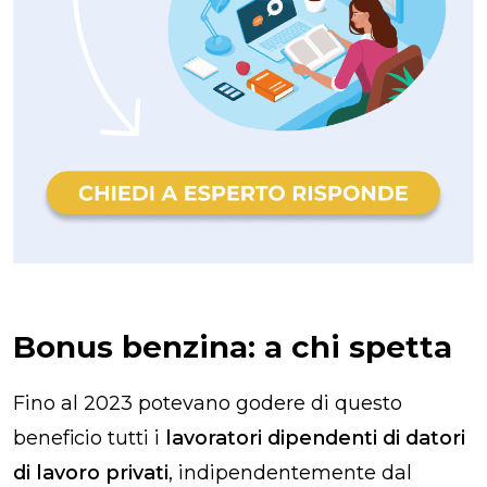
Bonus benzina: a chi spetta
​
Fino al 2023 potevano godere di questo
beneficio tutti i
lavoratori dipendenti di datori
di lavoro privati
, indipendentemente dal