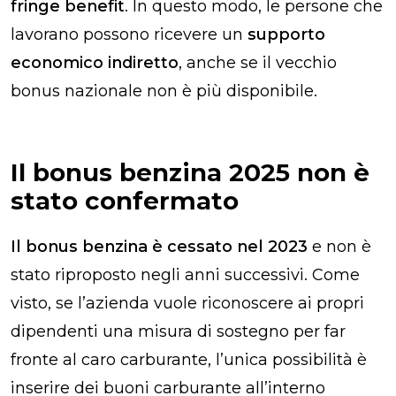
fringe benefit
. In questo modo, le persone che
lavorano possono ricevere un
supporto
economico indiretto
, anche se il vecchio
bonus nazionale non è più disponibile.
Il bonus benzina 2025 non è
stato confermato
Il bonus benzina è cessato nel 2023
e non è
stato riproposto negli anni successivi. Come
visto, se l’azienda vuole riconoscere ai propri
dipendenti una misura di sostegno per far
fronte al caro carburante, l’unica possibilità è
inserire dei buoni carburante all’interno