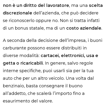
non è un diritto del lavoratore
, ma una
scelta
discrezionale
dell’azienda, che può decidere
se riconoscerlo oppure no. Non si tratta infatti
di un bonus statale, ma di un
costo aziendale
.
A seconda della decisione dell’impresa, i buoni
carburante possono essere distribuiti in
diverse modalità:
cartacei, elettronici, usa e
getta o ricaricabili
. In genere, salvo regole
interne specifiche, puoi usarli sia per la tua
auto che per un altro veicolo. Una volta dal
benzinaio, basta consegnare il buono
all’addetto, che scalerà l’importo fino a
esaurimento del valore.