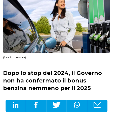
(foto Shutterstock)
Dopo lo stop del 2024, il Governo
non ha confermato il bonus
benzina nemmeno per il 2025