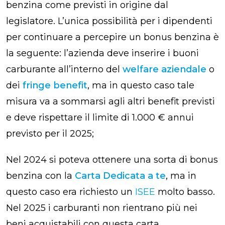
benzina come previsti in origine dal
legislatore. L’unica possibilità per i dipendenti
per continuare a percepire un bonus benzina è
la seguente: l’azienda deve inserire i buoni
carburante all’interno del
welfare aziendale
o
dei
fringe benefit
, ma in questo caso tale
misura va a sommarsi agli altri benefit previsti
e deve rispettare il limite di 1.000 € annui
previsto per il 2025;
Nel 2024 si poteva ottenere una sorta di bonus
benzina con la
Carta Dedicata a te
, ma in
questo caso era richiesto un
ISEE
molto basso.
Nel 2025 i carburanti non rientrano più nei
beni acquistabili con questa carta.