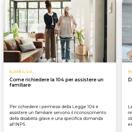
DISABILITÀ
M
Come richiedere la 104 per assistere un
D
familiare
Per richiedere i permessi della Legge 104 e
Le
assistere un familiare servono il riconoscimento
re
della disabilità grave e una specifica domanda
ob
all’INPS
es
p