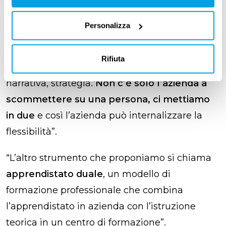
nuovi e che tuttavia, nel tempo, non smettono
di rivelarsi efficaci. Uno di questi è lo
staff
Personalizza
leasing
:
assumiamo le persone a tempo
indeterminato per le aziende
, costruendo un
Rifiuta
progetto che è anche di employer branding,
narrativa, strategia.
Non c’è solo l’azienda a
scommettere su una persona, ci mettiamo
in due
e così l’azienda può internalizzare la
flessibilità”.
“L’altro strumento che proponiamo si chiama
apprendistato duale
, un modello di
formazione professionale che combina
l’apprendistato in azienda con l’istruzione
teorica in un centro di formazione”.