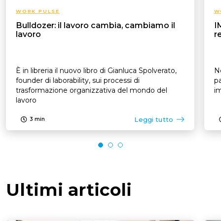
WORK PULSE
W
Bulldozer: il lavoro cambia, cambiamo il
I
lavoro
r
È in libreria il nuovo libro di Gianluca Spolverato,
N
founder di laborability, sui processi di
pa
trasformazione organizzativa del mondo del
im
lavoro
Leggi tutto
3
min
Ultimi articoli