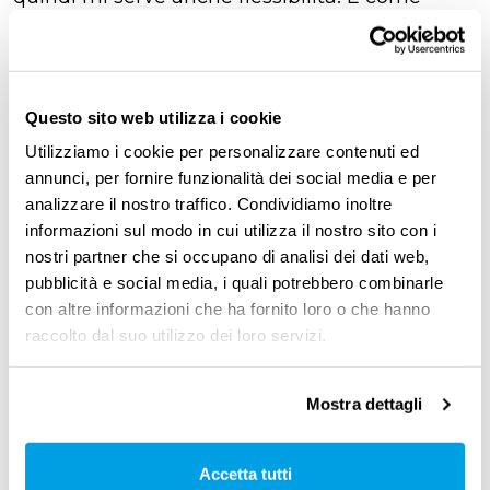
fidelizzo la flessibilità?”
“Oppure, ho
bisogno di certezza sui costi, su
Questo sito web utilizza i cookie
investimenti e disinvestimenti.
Ma allora
Utilizziamo i cookie per personalizzare contenuti ed
come organizzo il mio lavoro
? Ancora,
annunci, per fornire funzionalità dei social media e per
l’accesso alle agevolazioni sconta talvolta la
analizzare il nostro traffico. Condividiamo inoltre
perdita di elementi di flessibilità per l’azienda.
informazioni sul modo in cui utilizza il nostro sito con i
nostri partner che si occupano di analisi dei dati web,
Come concilio sgravi/incentivi con la
pubblicità e social media, i quali potrebbero combinarle
flessibilità? E se devo
gestire il cambiamento
con altre informazioni che ha fornito loro o che hanno
garantendo la sostenibilità sociale ed
raccolto dal suo utilizzo dei loro servizi.
economica
dell’organizzazione, come faccio?”
Mostra dettagli
“A queste domande – continua Venier –
Umana risponde con degli strumenti non
Accetta tutti