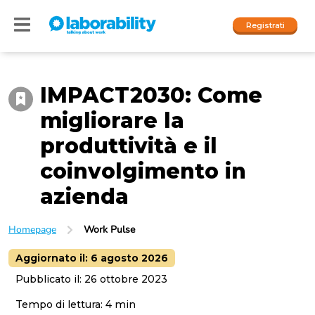
Registrati
IMPACT2030: Come
Accedi
migliorare la
I nostri social
produttività e il
People
coinvolgimento in
azienda
Company
Homepage
Work Pulse
Aggiornato il:
6 agosto 2026
Pubblicato il:
26 ottobre 2023
Tempo di lettura:
4
min