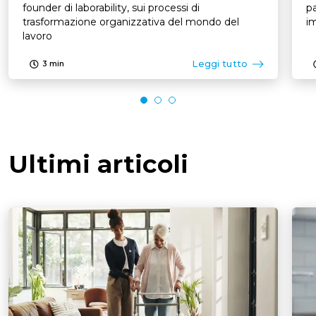
founder di laborability, sui processi di
pa
trasformazione organizzativa del mondo del
im
lavoro
Leggi tutto
3
min
Ultimi articoli