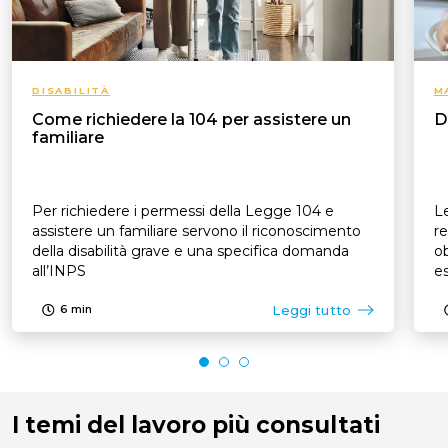
DISABILITÀ
M
Come richiedere la 104 per assistere un
D
familiare
Per richiedere i permessi della Legge 104 e
Le
assistere un familiare servono il riconoscimento
re
della disabilità grave e una specifica domanda
ob
all’INPS
es
p
Leggi tutto
6
min
I temi del lavoro più consultati