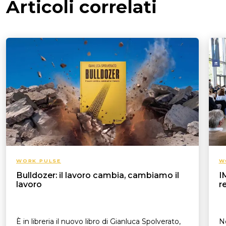
Articoli correlati
WORK PULSE
W
Bulldozer: il lavoro cambia, cambiamo il
I
lavoro
r
È in libreria il nuovo libro di Gianluca Spolverato,
N