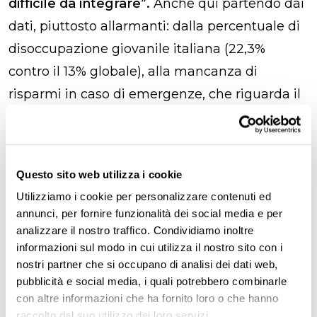
difficile da integrare”.
Anche qui partendo dai
dati, piuttosto allarmanti: dalla percentuale di
disoccupazione giovanile italiana (22,3%
contro il 13% globale), alla mancanza di
risparmi in caso di emergenze, che riguarda il
56% della Gen Z, fino alla limitazione dei
consumi per il 73% di loro, a causa
dell’inflazione.
Questo sito web utilizza i cookie
Utilizziamo i cookie per personalizzare contenuti ed
“In realtà la
gran parte di noi ha iniziato a
annunci, per fornire funzionalità dei social media e per
lavorare ancora prima che ci chiedessero il
analizzare il nostro traffico. Condividiamo inoltre
curriculum
, perché il 56% della Gen Z porta
informazioni sul modo in cui utilizza il nostro sito con i
nostri partner che si occupano di analisi dei dati web,
avanti un’attività parallela, accanto alla sua
pubblicità e social media, i quali potrebbero combinarle
occupazione, e il 52% fa già lavori freelance,
con altre informazioni che ha fornito loro o che hanno
molto spesso con vocazione imprenditoriale”,
raccolto dal suo utilizzo dei loro servizi.