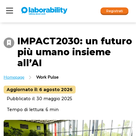
Registrati
IMPACT2030: un futuro
Accedi
più umano insieme
I nostri social
all’AI
People
Homepage
Work Pulse
Company
Aggiornato il:
6 agosto 2026
Pubblicato il:
30 maggio 2025
Tempo di lettura:
6
min