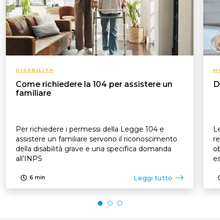
DISABILITÀ
M
Come richiedere la 104 per assistere un
D
familiare
Per richiedere i permessi della Legge 104 e
Le
assistere un familiare servono il riconoscimento
re
della disabilità grave e una specifica domanda
ob
all’INPS
es
p
Leggi tutto
6
min