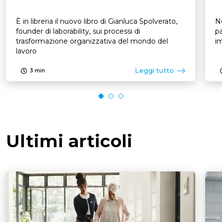
È in libreria il nuovo libro di Gianluca Spolverato,
N
founder di laborability, sui processi di
pa
trasformazione organizzativa del mondo del
im
lavoro
Leggi tutto
3
min
Ultimi articoli