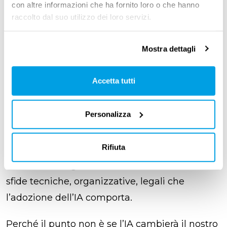
con altre informazioni che ha fornito loro o che hanno
perché il lavoro è il terreno su cui l’IA
lascerà il
raccolto dal suo utilizzo dei loro servizi.
segno più profondo
”, ha detto Spolverato.
Mostra dettagli
“Alcuni hanno
paura.
Altri vedono solo
opportunità
. Noi oggi vogliamo fare un
passo
Accetta tutti
in più: capire, per poi agire.
Questo
evento
nasce per questo:
aiutare chi lavora nelle
Personalizza
aziende, nella formazione, nel diritto, nelle
risorse umane a orientarsi, a
non restare
Rifiuta
spettatore
. Ascoltando storie vere, guardando
soluzioni che già funzionano
, affrontando le
sfide tecniche, organizzative, legali che
l’adozione dell’IA comporta.
Perché il punto non è se l’IA cambierà il nostro