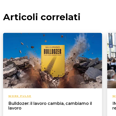
Articoli correlati
WORK PULSE
W
Bulldozer: il lavoro cambia, cambiamo il
I
lavoro
r