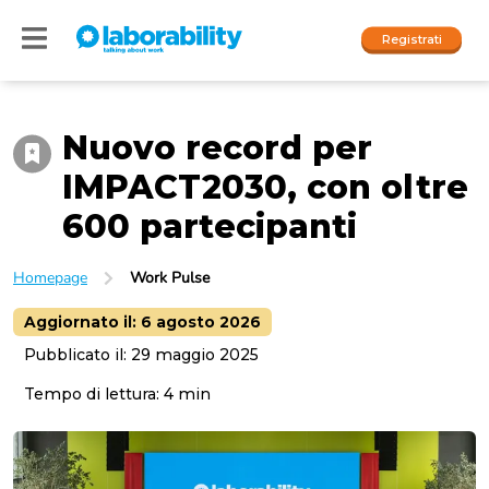
Registrati
Nuovo record per
Accedi
IMPACT2030, con oltre
I nostri social
600 partecipanti
People
Homepage
Work Pulse
Company
Aggiornato il:
6 agosto 2026
Pubblicato il:
29 maggio 2025
Tempo di lettura:
4
min