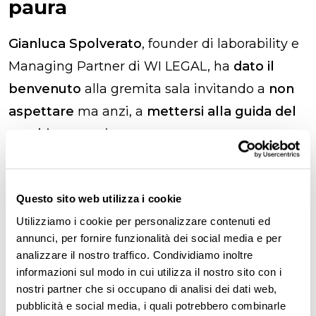
paura
Gianluca Spolverato
, founder di laborability e
Managing Partner di WI LEGAL, ha
dato il
benvenuto
alla gremita sala invitando a
non
aspettare
ma anzi, a
mettersi alla guida del
cambiamento
in atto.
“Oggi parliamo di un
tema urgente.
Un tema
che riguarda tutti noi. Parliamo di Intelligenza
Questo sito web utilizza i cookie
Artificiale. Ma non per raccontare la
Utilizziamo i cookie per personalizzare contenuti ed
fantascienza. Parliamo di
ciò che l’IA sta già
annunci, per fornire funzionalità dei social media e per
analizzare il nostro traffico. Condividiamo inoltre
facendo oggi
nei nostri uffici, nelle fabbriche,
informazioni sul modo in cui utilizza il nostro sito con i
nei processi organizzativi, nelle nostre
nostri partner che si occupano di analisi dei dati web,
decisioni quotidiane. E
parliamo di lavoro
,
pubblicità e social media, i quali potrebbero combinarle