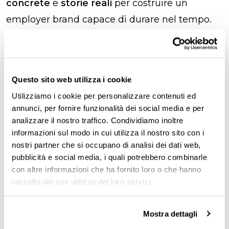
concrete
e
storie reali
per costruire un
employer brand capace di durare nel tempo.
Nel corso dell’evento interverranno aziende
che stanno innovando in questo ambito:
Questo sito web utilizza i cookie
Laborability
, realtà che mette al centro
Utilizziamo i cookie per personalizzare contenuti ed
cultura del lavoro e benessere
annunci, per fornire funzionalità dei social media e per
analizzare il nostro traffico. Condividiamo inoltre
organizzativo
informazioni sul modo in cui utilizza il nostro sito con i
Lavoro con Marianna,
content creator,
nostri partner che si occupano di analisi dei dati web,
public speaker e consulente di employer
pubblicità e social media, i quali potrebbero combinarle
con altre informazioni che ha fornito loro o che hanno
branding
raccolto dal suo utilizzo dei loro servizi.
Factorial
, piattaforma HR internazionale
che aiuta le aziende a digitalizzare i
Mostra dettagli
processi e migliorare l’engagement