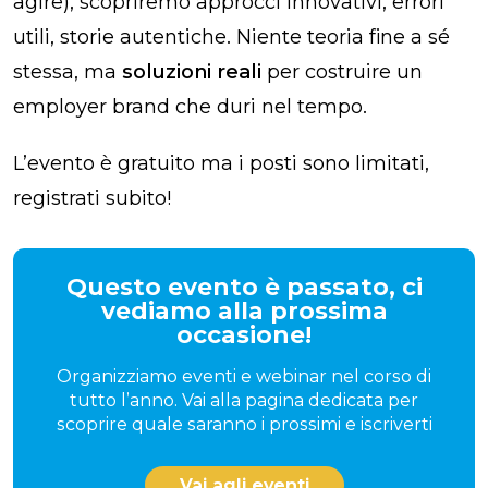
agire), scopriremo approcci innovativi, errori
utili, storie autentiche. Niente teoria fine a sé
stessa, ma
soluzioni reali
per costruire un
employer brand che duri nel tempo.
L’evento è gratuito ma i posti sono limitati,
registrati subito!
Questo evento è passato, ci
vediamo alla prossima
occasione!
Organizziamo eventi e webinar nel corso di
tutto l’anno. Vai alla pagina dedicata per
scoprire quale saranno i prossimi e iscriverti
Vai agli eventi