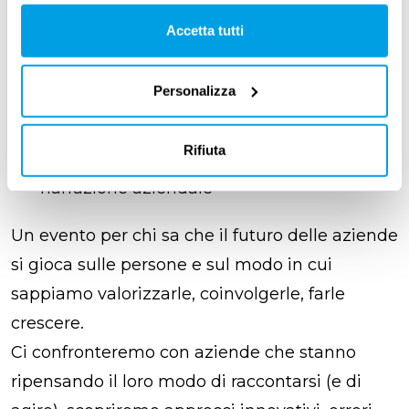
WExecutive
, partner per l’executive search
Accetta tutti
e la consulenza organizzativa, nonché host
dell’evento
Personalizza
Surf the Market e Gruppo Vola
, esperti di
marketing strategico e people branding,
Rifiuta
con un approccio data-driven alla
narrazione aziendale
Un evento per chi sa che il futuro delle aziende
si gioca sulle persone e sul modo in cui
sappiamo valorizzarle, coinvolgerle, farle
crescere.
Ci confronteremo con aziende che stanno
ripensando il loro modo di raccontarsi (e di