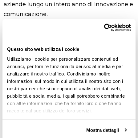
aziende lungo un intero anno di innovazione e
comunicazione.
Non solo ispirazione, ma anche concrete
opportunità di partnership commerciale.
Un’occasione unica per esplorare nuovi modi
Questo sito web utilizza i cookie
Utilizziamo i cookie per personalizzare contenuti ed
di collaborare con noi nei nostri principali
annunci, per fornire funzionalità dei social media e per
ambiti d’azione:
analizzare il nostro traffico. Condividiamo inoltre
editoria, eventi, consulenza e tecnologia
.
informazioni sul modo in cui utilizza il nostro sito con i
nostri partner che si occupano di analisi dei dati web,
Agenda
pubblicità e social media, i quali potrebbero combinarle
con altre informazioni che ha fornito loro o che hanno
raccolto dal suo utilizzo dei loro servizi.
16:30 – 17:00 | Accrediti e accoglienza
17:00 – 18:30 | Presentazione del palinsesto
Mostra dettagli
2026