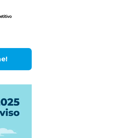
etitivo
e!