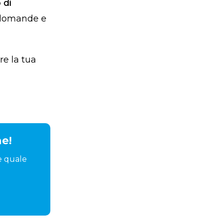
 di
e domande e
re la tua
e!
e quale