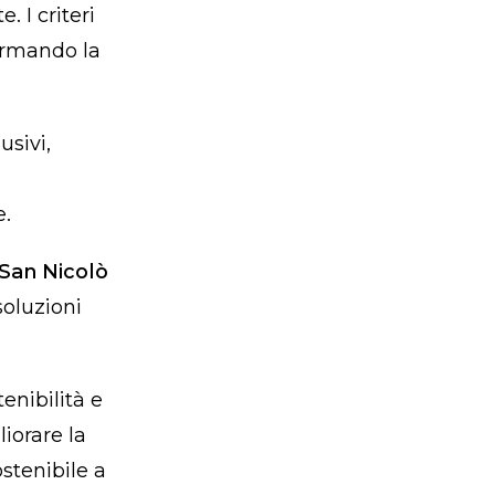
. I criteri
formando la
usivi,
e.
 San Nicolò
soluzioni
enibilità e
iorare la
ostenibile a