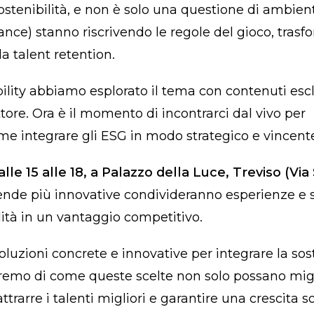
sostenibilità, e non è solo una questione di ambiente
nce) stanno riscrivendo le regole del gioco, tras
a talent retention.
bility abbiamo esplorato il tema con contenuti escl
tore. Ora è il momento di incontrarci dal vivo per
me integrare gli ESG in modo strategico e vincent
lle 15 alle 18, a Palazzo della Luce, Treviso (Via
ziende più innovative condivideranno esperienze e 
lità in un vantaggio competitivo.
uzioni concrete e innovative per integrare la sost
leremo di come queste scelte non solo possano migl
rarre i talenti migliori e garantire una crescita s