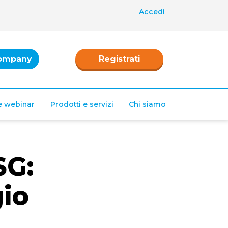
Accedi
ompany
Registrati
 e webinar
Prodotti e servizi
Chi siamo
SG:
gio