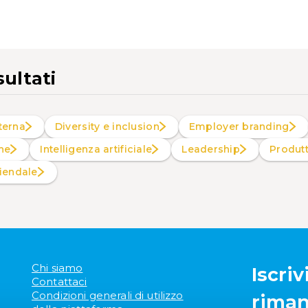
sultati
terna
Diversity e inclusion
Employer branding
ne
intelligenza artificiale
Leadership
Produt
ziendale
Chi siamo
Iscriv
Contattaci
Condizioni generali di utilizzo
riman