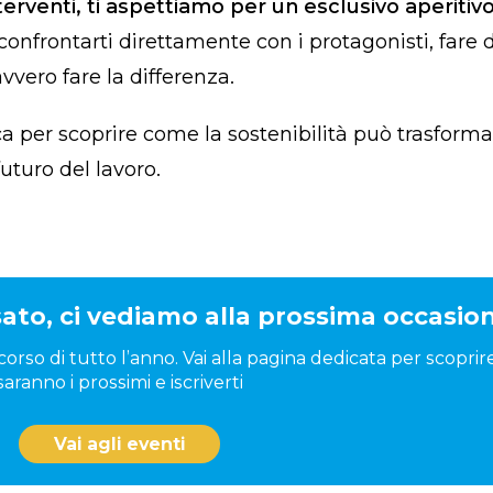
terventi, ti aspettiamo per un esclusivo aperitivo
 confrontarti direttamente con i protagonisti, far
vero fare la differenza.
 per scoprire come la sostenibilità può trasforma
uturo del lavoro.
to, ci vediamo alla prossima occasion
rso di tutto l’anno. Vai alla pagina dedicata per scoprir
saranno i prossimi e iscriverti
Vai agli eventi