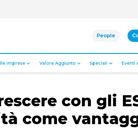
People
C
alle imprese
Valore Aggiunto
Speciali
Eventi
rescere con gli E
lità come vantag