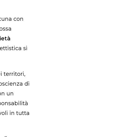
scuna con
possa
ietà
ttistica si
territori,
oscienza di
con un
ponsabilità
li in tutta