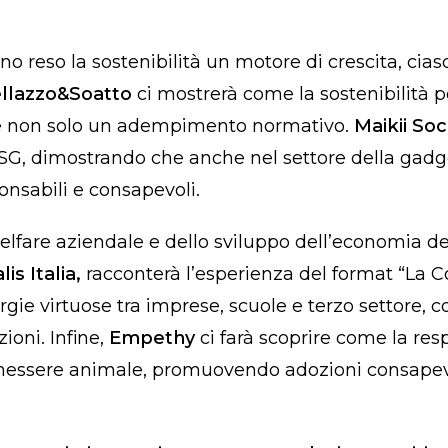
o reso la sostenibilità un motore di crescita, cia
llazzo&Soatto
ci mostrerà come la sostenibilità 
 e non solo un adempimento normativo.
Maikii Soc
ESG, dimostrando che anche nel settore della gadge
onsabili e consapevoli.
lfare aziendale e dello sviluppo dell’economia dei 
s Italia,
racconterà l’esperienza del format “La C
rgie virtuose tra imprese, scuole e terzo settore, 
ioni. Infine,
Empethy
ci farà scoprire come la res
enessere animale, promuovendo adozioni consapevo