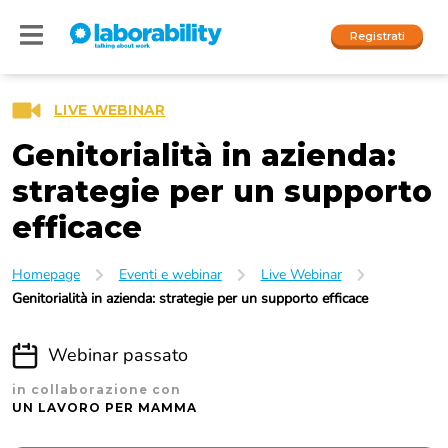
Registrati
LIVE WEBINAR
Genitorialità in azienda:
Accedi
I nostri social
strategie per un supporto
efficace
People
Homepage
Eventi e webinar
Live Webinar
Company
Genitorialità in azienda: strategie per un supporto efficace
Webinar passato
in collaborazione con
UN LAVORO PER MAMMA