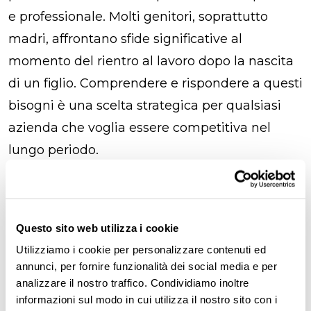
e professionale. Molti genitori, soprattutto
madri, affrontano sfide significative al
momento del rientro al lavoro dopo la nascita
di un figlio. Comprendere e rispondere a questi
bisogni è una scelta strategica per qualsiasi
azienda che voglia essere competitiva nel
lungo periodo.
Giovedì 20 marzo alle 11.00
, insieme a
Barbara Peressoni
, HR Strategist di
Questo sito web utilizza i cookie
laborability, e
Taryn Di Ventura
, founder di
Un
Utilizziamo i cookie per personalizzare contenuti ed
Lavoro per Mamma
, analizzeremo il ruolo
annunci, per fornire funzionalità dei social media e per
fondamentale delle aziende nel supporto alla
analizzare il nostro traffico. Condividiamo inoltre
genitorialità. Discuteremo di strategie efficaci
informazioni sul modo in cui utilizza il nostro sito con i