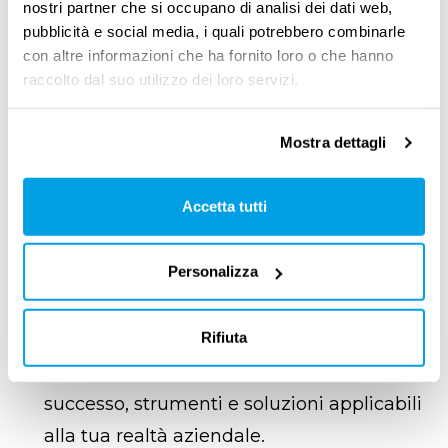
nostri partner che si occupano di analisi dei dati web,
per implementare politiche family-friendly che
pubblicità e social media, i quali potrebbero combinarle
rispondano ai bisogni reali dei genitori e delle
con altre informazioni che ha fornito loro o che hanno
best practice già adottate con successo in
raccolto dal suo utilizzo dei loro servizi.
aziende di diverse dimensioni.
Mostra dettagli
Perché partecipare?
Accetta tutti
Scoprirai come supportare la
genitorialità in azienda
: Strategie pratiche
Personalizza
per favorire ambienti di lavoro inclusivi e
valorizzare il talento di mamme e papà.
Rifiuta
Ascolterai esempi concreti di aziende che
hanno già adottato misure efficaci
: Casi di
successo, strumenti e soluzioni applicabili
alla tua realtà aziendale.