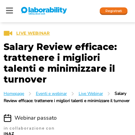
Registrati
LIVE WEBINAR
Salary Review efficace:
Accedi
I nostri social
trattenere i migliori
talenti e minimizzare il
People
turnover
Company
Homepage
Eventi e webinar
Live Webinar
Salary
Review efficace: trattenere i migliori talenti e minimizzare il turnover
Webinar passato
in collaborazione con
INAZ