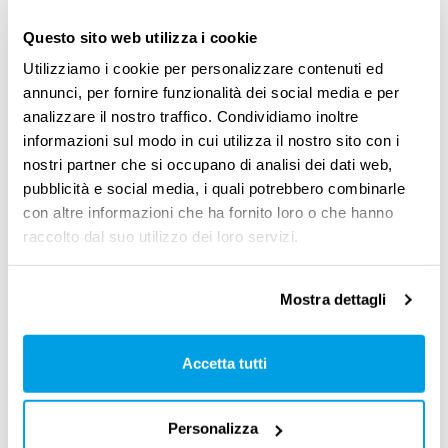
Director
Inaz,
e
Barbara Peressoni
, HR
Questo sito web utilizza i cookie
Strategy
laborability
, ci racconteranno come
Utilizziamo i cookie per personalizzare contenuti ed
un processo
regolare e trasparente
di
annunci, per fornire funzionalità dei social media e per
analizzare il nostro traffico. Condividiamo inoltre
r
evisione salariale
, non solo premi il talento,
informazioni sul modo in cui utilizza il nostro sito con i
ma contribuisca anche a creare un
ambiente
nostri partner che si occupano di analisi dei dati web,
di lavoro più equo e felice
.
pubblicità e social media, i quali potrebbero combinarle
con altre informazioni che ha fornito loro o che hanno
Parleremo di:
raccolto dal suo utilizzo dei loro servizi.
Impatto delle salary review sulla retention
Mostra dettagli
dei talenti
Perché è importante la salary review e
Accetta tutti
come utilizzarla
Agganciare i dati di salary review con la
Personalizza