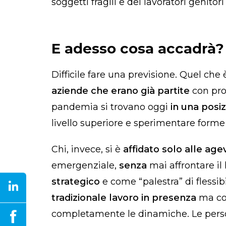
soggetti fragili e dei lavoratori genitori
E adesso cosa accadrà?
Difficile fare una previsione. Quel ch
aziende che erano già partite
con prog
pandemia si trovano oggi
in una posi
livello superiore e sperimentare forme p
Chi, invece, si è
affidato solo alle age
emergenziale,
senza
mai affrontare il
strategico
e come “palestra” di flessibi
tradizionale lavoro in presenza
ma con
completamente le dinamiche.
Le pers