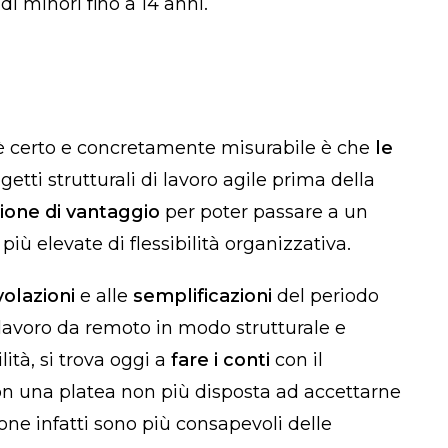
 di minori fino a 14 anni.
e è certo e concretamente misurabile è che
le
etti strutturali di lavoro agile prima della
zione di vantaggio
per poter passare a un
iù elevate di flessibilità organizzativa.
volazioni
e alle
semplificazioni
del periodo
lavoro da remoto
in modo strutturale e
lità, si trova oggi a
fare i conti
con il
 una platea non più disposta ad accettarne
one infatti sono più consapevoli delle