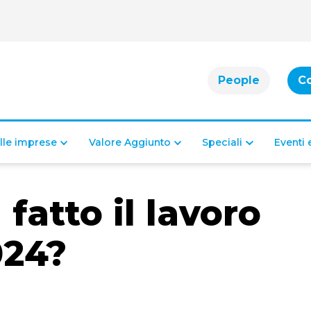
People
C
alle imprese
Valore Aggiunto
Speciali
Eventi
fatto il lavoro
024?