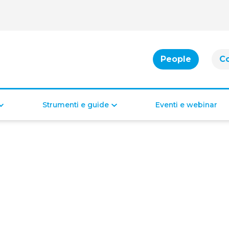
People
C
Strumenti e guide
Eventi e webinar
Cassa integrazione
Bonus per famiglie
Indennità di disoccupazione
Bonus per la casa
Bonus per il lavoro
Bonus di inclusione
Diritti e doveri dei lavoratori