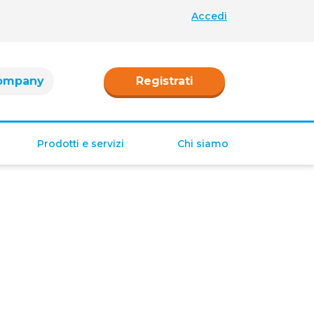
Accedi
ompany
Registrati
Prodotti e servizi
Chi siamo
Retribuzione
Ferie e permessi
Tredicesima e
Quattordicesima
TFR
Fringe benefit