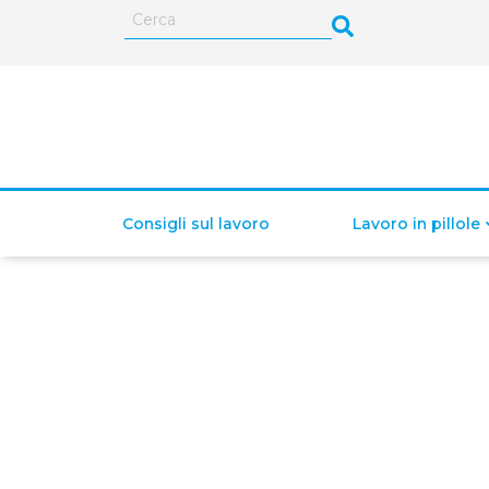
Consigli sul lavoro
Lavoro in pillole
ISEE (Indicatore della
Situazione Economica
Equivalente)
Lavoro autonomo