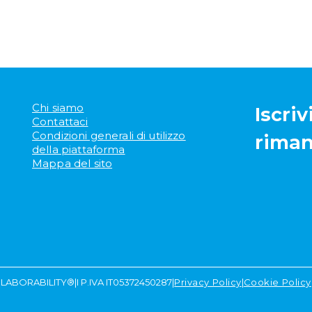
Maternità e paternità
Contributi
Malattia
Fondo pensione
Disabilità
Prepensionamento
Infortunio sul lavoro
Mobbing sul lavoro
Enti bilaterali
Chi siamo
Iscriv
Contattaci
Condizioni generali di utilizzo
riman
della piattaforma
Mappa del sito
LABORABILITY®
|
I P.IVA IT05372450287
|
Privacy Policy
|
Cookie Policy