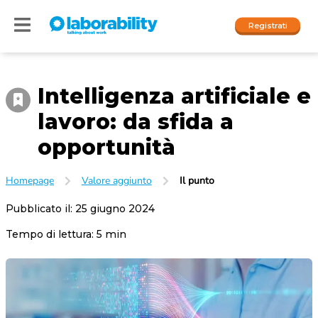
Registrati
Intelligenza artificiale e
Accedi
lavoro: da sfida a
I nostri social
opportunità
People
Homepage
Valore aggiunto
Il punto
Company
Pubblicato il:
25 giugno 2024
Tempo di lettura:
5
min