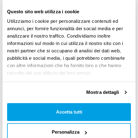
garantire che l’apprendimento tecnico si
Questo sito web utilizza i cookie
accompagni, favorendoli, alla
capacità di
Utilizziamo i cookie per personalizzare contenuti ed
annunci, per fornire funzionalità dei social media e per
adattamento
, di
critica
, di
collaborazione
, di
analizzare il nostro traffico. Condividiamo inoltre
creatività
e di
self-management
da parte degli
informazioni sul modo in cui utilizza il nostro sito con i
individui. In un processo, peraltro, di formazione
nostri partner che si occupano di analisi dei dati web,
pubblicità e social media, i quali potrebbero combinarle
continua che abbracci l’intero arco della vita,
con altre informazioni che ha fornito loro o che hanno
non solo la quella lavorativa.
raccolto dal suo utilizzo dei loro servizi.
Mostra dettagli
Il valore strategico dei
processi di riqualificazione
Accetta tutti
E qui veniamo all’altra grande
sfida che
Personalizza
l’intelligenza artificiale porterà nel lavoro
.