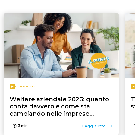
IL PUNTO
Welfare aziendale 2026: quanto
T
conta davvero e come sta
s
cambiando nelle imprese
italiane
Leggi tutto
3
min