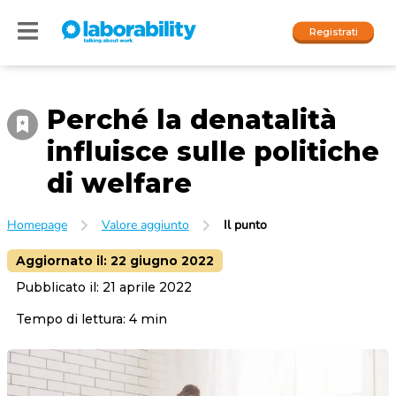
Registrati
Perché la denatalità
Accedi
influisce sulle politiche
I nostri social
di welfare
People
Homepage
Valore aggiunto
Il punto
Company
Aggiornato il:
22 giugno 2022
Pubblicato il:
21 aprile 2022
Tempo di lettura:
4
min