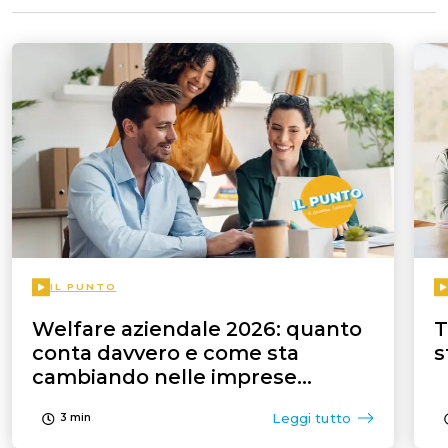
IL PUNTO
Welfare aziendale 2026: quanto
T
conta davvero e come sta
s
cambiando nelle imprese
italiane
Leggi tutto
3
min