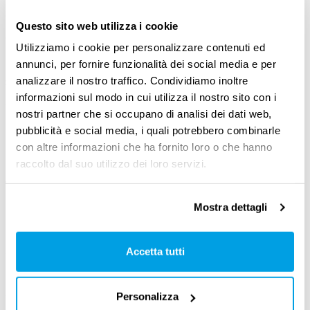
cosa ben più rilevante, il trattamento
Questo sito web utilizza i cookie
economico viene in parte integrato dallo Stato.
Utilizziamo i cookie per personalizzare contenuti ed
Il che lo trasforma in un vero e proprio
annunci, per fornire funzionalità dei social media e per
strumento di conciliazione vita-lavoro perché
analizzare il nostro traffico. Condividiamo inoltre
informazioni sul modo in cui utilizza il nostro sito con i
effettivamente
volontario e temporalmente
nostri partner che si occupano di analisi dei dati web,
circoscritto
(
dati Eurostat
).
pubblicità e social media, i quali potrebbero combinarle
con altre informazioni che ha fornito loro o che hanno
Nei paesi scandinavi, oltre agli
assegni per i
raccolto dal suo utilizzo dei loro servizi.
figli
e ai
congedi di maternità e paternità
che
incentivano i padri a prendersi cura dei figli nei
Mostra dettagli
primi anni di vita, vi è un’ampia offerta di
servizi per la prima infanzia
e un sostegno ai
Accetta tutti
genitori giovani
, con la possibilità, ad esempio,
dell’accesso agli asili nido anche se si sta
Personalizza