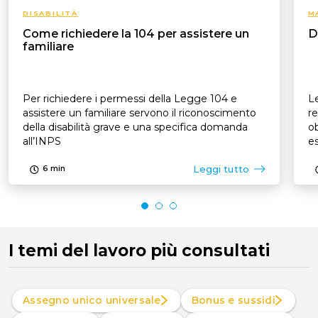
DISABILITÀ
M
Come richiedere la 104 per assistere un
D
familiare
Per richiedere i permessi della Legge 104 e
Le
assistere un familiare servono il riconoscimento
re
della disabilità grave e una specifica domanda
ob
all’INPS
es
p
Leggi tutto
6
min
I temi del lavoro più consultati
Assegno unico universale
Bonus e sussidi