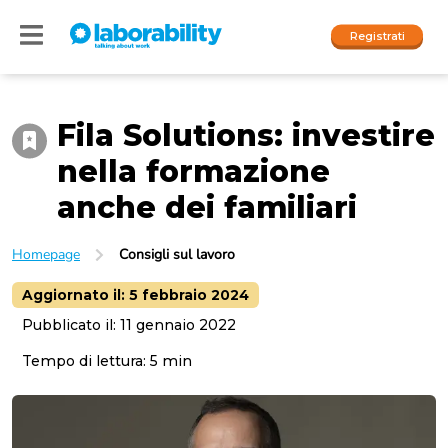
Registrati
Fila Solutions: investire
Accedi
nella formazione
I nostri social
anche dei familiari
People
Homepage
Consigli sul lavoro
Company
Aggiornato il:
5 febbraio 2024
Pubblicato il:
11 gennaio 2022
Tempo di lettura:
5
min