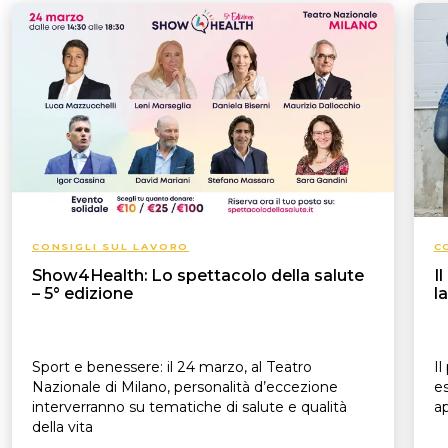
CONSIGLI SUL LAVORO
C
Show4Health: Lo spettacolo della salute
I
– 5° edizione
l
Sport e benessere: il 24 marzo, al Teatro
Il
Nazionale di Milano, personalità d’eccezione
es
interverranno su tematiche di salute e qualità
ap
della vita