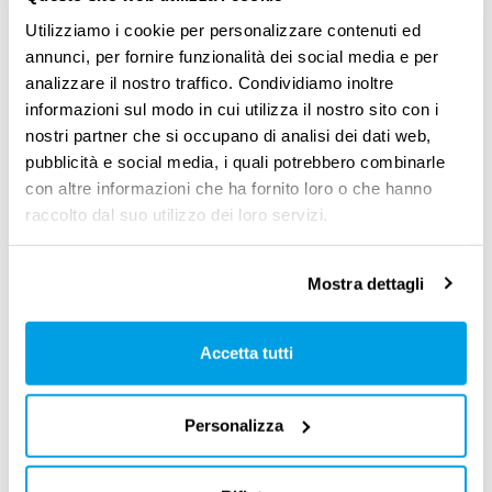
tratta di un fondamentale lavoro di
Utilizziamo i cookie per personalizzare contenuti ed
annunci, per fornire funzionalità dei social media e per
affiancamento continuo, che costituisce il
analizzare il nostro traffico. Condividiamo inoltre
presupposto di una formazione che sia non
informazioni sul modo in cui utilizza il nostro sito con i
solo efficace, ma anche costruttiva proprio in
nostri partner che si occupano di analisi dei dati web,
pubblicità e social media, i quali potrebbero combinarle
termini di quelle sfide e di quel miglioramento
con altre informazioni che ha fornito loro o che hanno
continuo che sono già nel nostro DNA
».
raccolto dal suo utilizzo dei loro servizi.
Mostra dettagli
Traendo spunto
dall’estensione ai familiari
Accetta tutti
dell’uso della piattaforma,
che valore ha per voi oggi
Personalizza
l’attenzione alle persone
anche in termini di