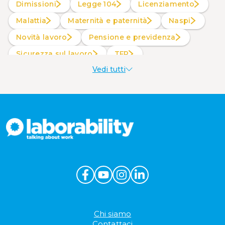
Dimissioni
Legge 104
Licenziamento
Malattia
Maternità e paternità
Naspi
Novità lavoro
Pensione e previdenza
Sicurezza sul lavoro
TFR
Vedi tutti
Welfare aziendale
Chi siamo
Contattaci