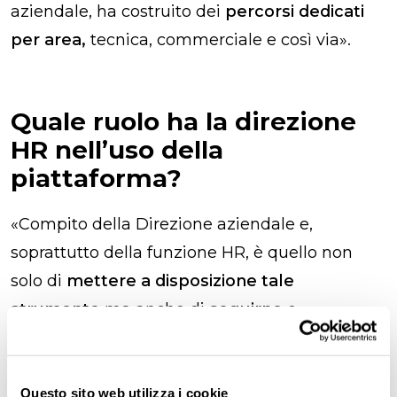
aziendale, ha costruito dei
percorsi dedicati
per area,
tecnica, commerciale e così via
».
Quale ruolo ha la direzione
HR nell’uso della
piattaforma?
«
Compito della Direzione aziendale e,
soprattutto della funzione HR, è quello non
solo di
mettere a disposizione tale
strumento
ma anche di
seguirne
e
monitorarne l’utilizzo
verificando
con i diretti
interessati il raggiungimento degli
obiettivi
individuali e di area
da ciascuno auspicati. Si
Questo sito web utilizza i cookie