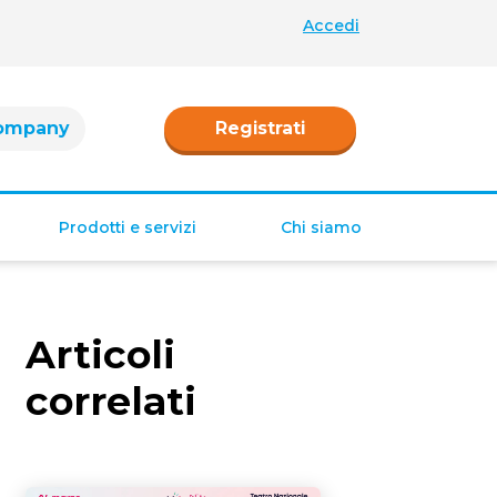
Accedi
ompany
Registrati
Prodotti e servizi
Chi siamo
Retribuzione
Ferie e permessi
Articoli
Tredicesima e
Quattordicesima
correlati
TFR
Fringe benefit