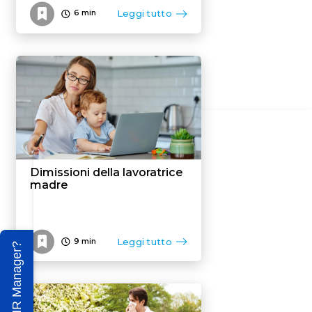
Leggi tutto
6
min
Dimissioni della lavoratrice
madre
Leggi tutto
9
min
Sei un HR Manager?