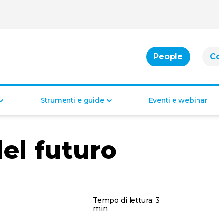
People
C
Strumenti e guide
Eventi e webinar
Cassa integrazione
Bonus per famiglie
del futuro
Indennità di disoccupazione
Bonus per la casa
Bonus per il lavoro
Bonus di inclusione
Tempo di lettura:
3
min
Diritti e doveri dei lavoratori