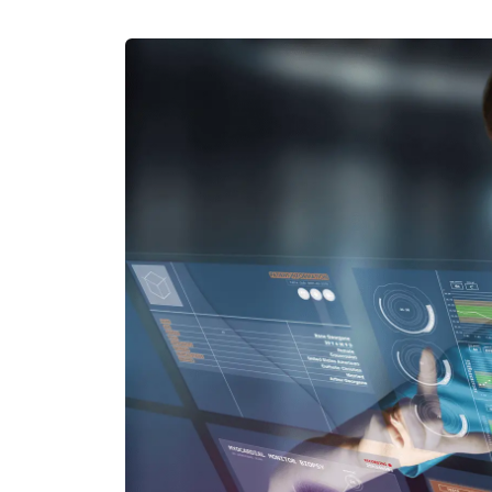
Lavoro subordinato
Orario di lavoro
Trasferta
Luogo di lavoro
Licenziamento
Dimissioni