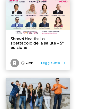
Flexible benefit
Show4Health: Lo
spettacolo della salute – 5°
edizione
Leggi tutto
2
min