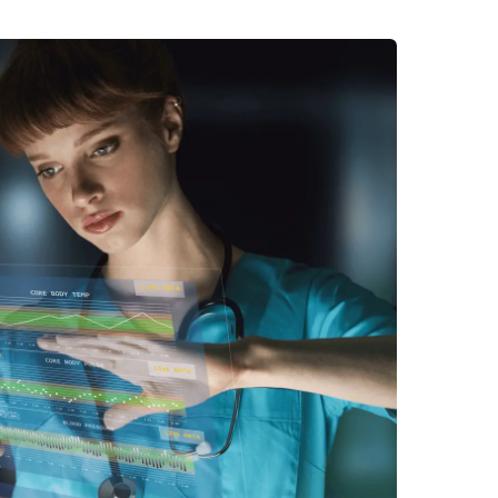
Maternità e paternità
Contributi
Malattia
Fondo pensione
Disabilità
Prepensionamento
Infortunio sul lavoro
Mobbing sul lavoro
Enti bilaterali