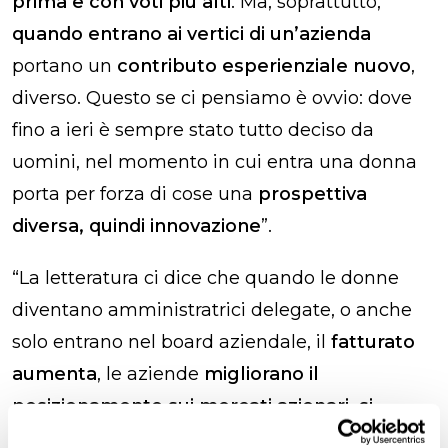
prima e con voti più alti
. Ma, soprattutto,
quando entrano ai vertici di un’azienda
portano un
contributo esperienziale nuovo
,
diverso. Questo se ci pensiamo è ovvio: dove
fino a ieri è sempre stato tutto deciso da
uomini, nel momento in cui entra una donna
porta per forza di cose una
prospettiva
diversa, quindi innovazione
”.
“La letteratura ci dice che quando le donne
diventano amministratrici delegate, o anche
solo entrano nel board aziendale, il
fatturato
aumenta
, le aziende
migliorano il
posizionamento sui mercati azionari, si
creano nuovi sbocchi commerciali
”.