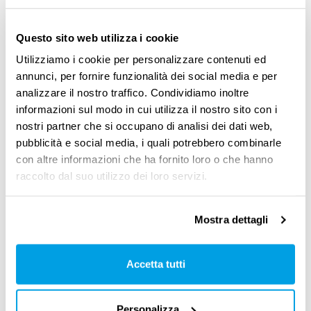
Questo sito web utilizza i cookie
Un beneficio è anche per la
Utilizziamo i cookie per personalizzare contenuti ed
collettività
annunci, per fornire funzionalità dei social media e per
analizzare il nostro traffico. Condividiamo inoltre
informazioni sul modo in cui utilizza il nostro sito con i
“Naturalmente. Pensiamo: se abbiamo il
50%
nostri partner che si occupano di analisi dei dati web,
delle donne che non lavora
, quella è una fetta
pubblicità e social media, i quali potrebbero combinarle
di popolazione che di fatto
non produce
con altre informazioni che ha fornito loro o che hanno
raccolto dal suo utilizzo dei loro servizi.
ricchezza.
Se lavorassero, contribuirebbero ad
aumentare il PIL
e in più sul proprio reddito
Mostra dettagli
pagherebbero le
tasse
, che servirebbero ad
aumentare o a migliorare i servizi per tutti
.
Accetta tutti
Invece
le teniamo a casa a dedicarsi a
incarichi di cura non retribuiti
”.
Personalizza