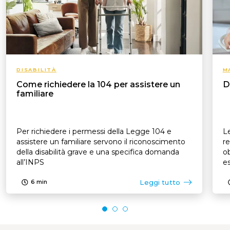
DISABILITÀ
M
Come richiedere la 104 per assistere un
D
familiare
Per richiedere i permessi della Legge 104 e
Le
assistere un familiare servono il riconoscimento
re
della disabilità grave e una specifica domanda
ob
all’INPS
es
p
Leggi tutto
6
min