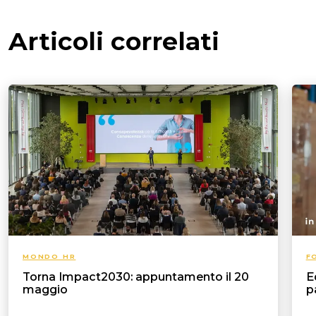
Articoli correlati
MONDO HR
F
Torna Impact2030: appuntamento il 20
E
maggio
p