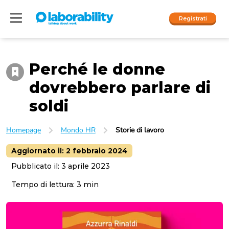
Registrati
Perché le donne
Accedi
dovrebbero parlare di
I nostri social
soldi
People
Homepage
Mondo HR
Storie di lavoro
Company
Aggiornato il:
2 febbraio 2024
Pubblicato il:
3 aprile 2023
Tempo di lettura:
3
min