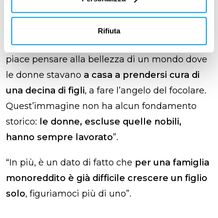
“Questo è un
problema eminentemente
culturale
:
a noi piace la narrazione
che si
Rifiuta
richiama
a
un passato che non esiste
. Ci
piace pensare alla bellezza di un mondo dove
le donne stavano
a casa a prendersi cura di
una decina di figli
, a fare l’angelo del focolare.
Quest’immagine non ha alcun fondamento
storico:
le donne, escluse quelle nobili,
hanno sempre lavorato
”.
“In più, è un dato di fatto che
per una famiglia
monoreddito è già difficile crescere un figlio
solo
, figuriamoci più di uno”.