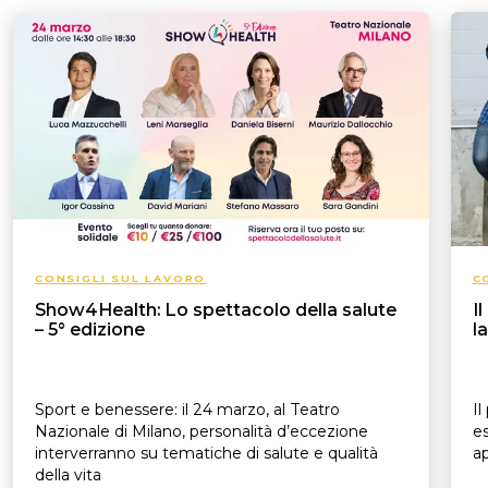
CONSIGLI SUL LAVORO
C
Show4Health: Lo spettacolo della salute
I
– 5° edizione
l
Sport e benessere: il 24 marzo, al Teatro
Il
Nazionale di Milano, personalità d’eccezione
es
interverranno su tematiche di salute e qualità
ap
della vita