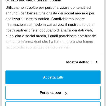
che non tutte le email sono uguali:
circa il 20%
Utilizziamo i cookie per personalizzare contenuti ed
dei messaggi che riceviamo assorbono l’80%
annunci, per fornire funzionalità dei social media e per
analizzare il nostro traffico. Condividiamo inoltre
della nostra energia
. E così è giusto che sia.
informazioni sul modo in cui utilizza il nostro sito con i
Qualunque utente del web è quotidianamente
nostri partner che si occupano di analisi dei dati web,
subissato di messaggi non essenziali e questo
pubblicità e social media, i quali potrebbero combinarle
con altre informazioni che ha fornito loro o che hanno
vale a maggior ragione per i
manager
che,
raccolto dal suo utilizzo dei loro servizi.
secondo studi recenti,
ricevono anche 150
email al giorno
. Prefiggersi l’obiettivo di
Mostra dettagli
rispondere a tutte è inutile e malsano. Meglio
impostare priorità e aspettative realistiche,
Accetta tutti
sforzandosi di
lavorare quotidianamente sul
nostro goal
.
Personalizza