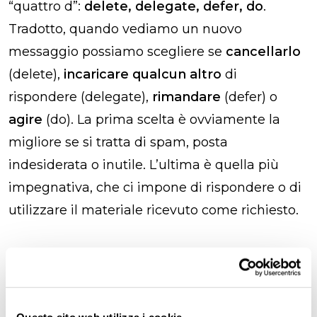
“quattro d”:
delete, delegate, defer, do
.
Tradotto, quando vediamo un nuovo
messaggio possiamo scegliere se
cancellarlo
(delete),
incaricare qualcun altro
di
rispondere (delegate),
rimandare
(defer) o
agire
(do). La prima scelta è ovviamente la
migliore se si tratta di spam, posta
indesiderata o inutile. L’ultima è quella più
impegnativa, che ci impone di rispondere o di
utilizzare il materiale ricevuto come richiesto.
Un impegno quotidiano
Un altro principio di Mann di cui far tesoro è
Questo sito web utilizza i cookie