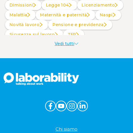
Dimissioni
Legge 104
Licenziamento
Malattia
Maternità e paternità
Naspi
Novità lavoro
Pensione e previdenza
Sicurezza sul lavoro
TFR
Vedi tutti
Welfare aziendale
Chi siamo