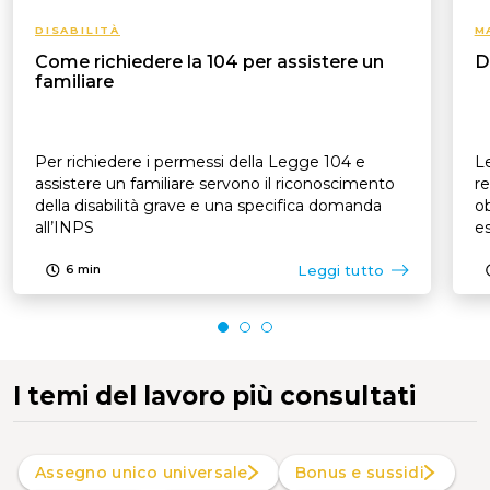
DISABILITÀ
M
Come richiedere la 104 per assistere un
D
familiare
Per richiedere i permessi della Legge 104 e
Le
assistere un familiare servono il riconoscimento
re
della disabilità grave e una specifica domanda
ob
all’INPS
es
p
Leggi tutto
6
min
I temi del lavoro più consultati
Assegno unico universale
Bonus e sussidi