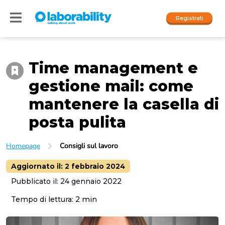
Registrati
Time management e
Accedi
gestione mail: come
I nostri social
mantenere la casella di
People
posta pulita
Company
Homepage
Consigli sul lavoro
Aggiornato il:
2 febbraio 2024
Pubblicato il:
24 gennaio 2022
Tempo di lettura:
2
min