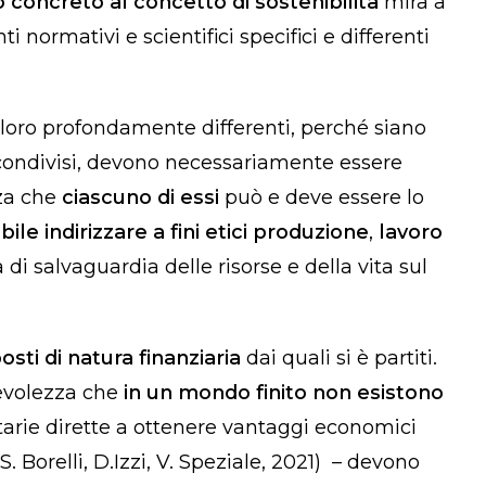
 concreto al concetto di sostenibilità
mira a
 normativi e scientifici specifici e differenti
loro profondamente differenti, perché siano
i condivisi, devono necessariamente essere
zza che
ciascuno di essi
può e deve essere lo
ile indirizzare a fini etici produzione
,
lavoro
i salvaguardia delle risorse e della vita sul
sti di natura finanziaria
dai quali si è partiti.
pevolezza che
in un mondo finito non esistono
etarie dirette a ottenere vantaggi economici
(S. Borelli, D.Izzi, V. Speziale, 2021) – devono