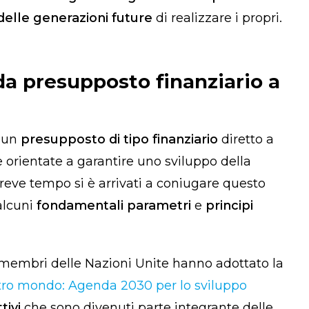
delle generazioni future
di realizzare i propri.
 da presupposto finanziario a
a un
presupposto di tipo finanziario
diretto a
 orientate a garantire uno sviluppo della
 breve tempo si è arrivati a coniugare questo
 alcuni
fondamentali parametri
e
principi
i membri delle Nazioni Unite hanno adottato la
stro mondo: Agenda 2030 per lo sviluppo
tivi
che sono divenuti parte integrante delle