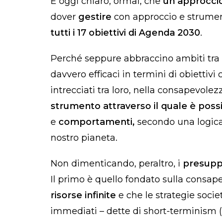
È oggi chiaro, ormai, che
un approccio
dover
gestire
con approccio e strumenti
tutti i 17 obiettivi di Agenda 2030
.
Perché seppure abbraccino ambiti tra 
davvero efficaci in termini di obiettiv
intrecciati tra loro, nella consapevole
strumento attraverso il quale è possib
e
comportamenti,
secondo una logica d
nostro pianeta.
Non dimenticando, peraltro, i
presuppo
Il primo è quello fondato sulla consa
risorse infinite
e che le strategie soci
immediati – dette di
short-terminism