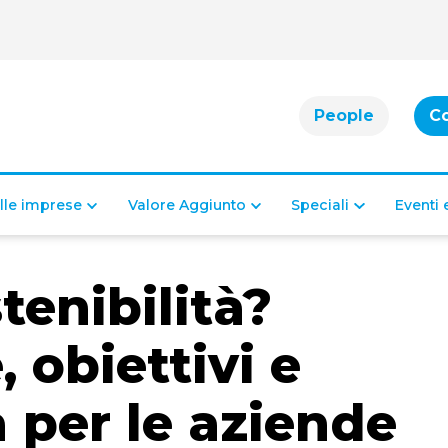
People
C
alle imprese
Valore Aggiunto
Speciali
Eventi
tenibilità​?
 obiettivi e
 per le aziende