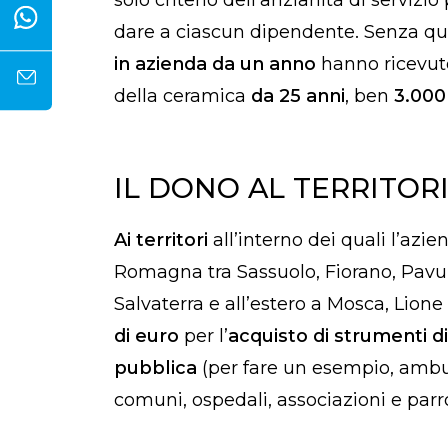
solo criterio dell’anzianità di servizi
dare a ciascun dipendente. Senza quin
in azienda da un anno
hanno ricevut
della ceramica
da 25 anni
, ben
3.000
IL DONO AL TERRITOR
Ai territori
all’interno dei quali l’azi
Romagna tra Sassuolo, Fiorano, Pavul
Salvaterra e all’estero a Mosca, Lione
di euro
per l’
acquisto di strumenti di
pubblica
(per fare un esempio, ambu
comuni, ospedali, associazioni e par