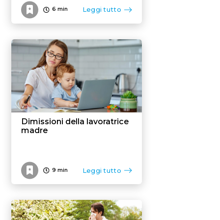
Leggi tutto
6
min
Dimissioni della lavoratrice
madre
Leggi tutto
9
min