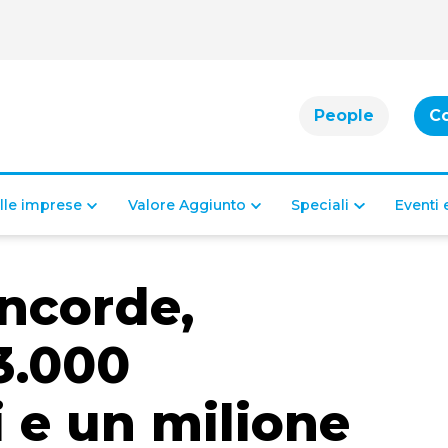
People
C
alle imprese
Valore Aggiunto
Speciali
Eventi
ncorde,
3.000
 e un milione