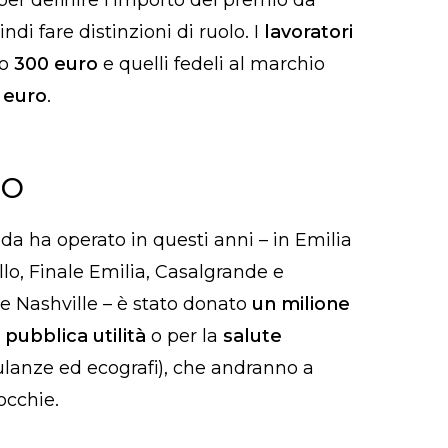
o per definire l’importo del premio da
di fare distinzioni di ruolo. I
lavoratori
o
300 euro
e quelli fedeli al marchio
 euro
.
IO
enda ha operato in questi anni – in Emilia
lo, Finale Emilia, Casalgrande e
 e Nashville – è stato donato
un milione
 pubblica utilità
o per la
salute
lanze ed ecografi), che andranno a
rocchie.