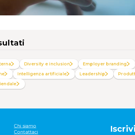
sultati
terna
Diversity e inclusion
Employer branding
ne
intelligenza artificiale
Leadership
Produt
ziendale
Chi siamo
Iscriv
Contattaci