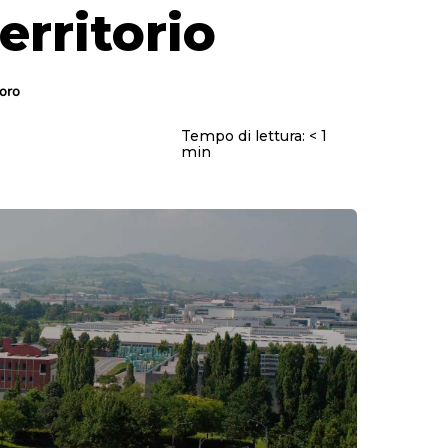
erritorio
voro
Tempo di lettura:
< 1
min