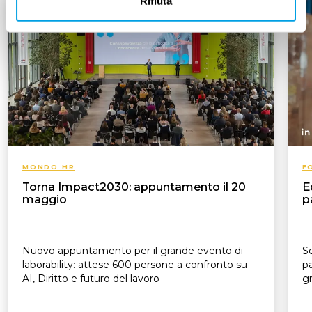
Rifiuta
MONDO HR
F
Torna Impact2030: appuntamento il 20
E
maggio
p
Nuovo appuntamento per il grande evento di
So
laborability: attese 600 persone a confronto su
pa
AI, Diritto e futuro del lavoro