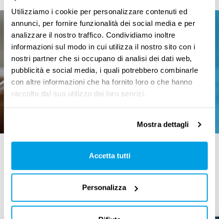
Utilizziamo i cookie per personalizzare contenuti ed
annunci, per fornire funzionalità dei social media e per
Iscriviti alla nostra newsletter
analizzare il nostro traffico. Condividiamo inoltre
informazioni sul modo in cui utilizza il nostro sito con i
Ricevi gratuitamente le ultime
novità, le storie e gli
nostri partner che si occupano di analisi dei dati web,
approfondimenti sul mondo del
pubblicità e social media, i quali potrebbero combinarle
lavoro.
con altre informazioni che ha fornito loro o che hanno
raccolto dal suo utilizzo dei loro servizi.
Iscriviti
Mostra dettagli
Accetta tutti
Articoli correlati
Personalizza