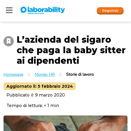
Registrati
L’azienda del sigaro
Accedi
che paga la baby sitter
I nostri social
ai dipendenti
People
Homepage
Mondo HR
Storie di lavoro
Company
Aggiornato il:
5 febbraio 2024
Pubblicato il:
9 marzo 2020
Tempo di lettura:
< 1
min