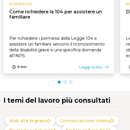
DISABILITÀ
M
Come richiedere la 104 per assistere un
D
familiare
Per richiedere i permessi della Legge 104 e
Le
assistere un familiare servono il riconoscimento
re
della disabilità grave e una specifica domanda
ob
all’INPS
es
p
Leggi tutto
6
min
I temi del lavoro più consultati
Aiuti alle imprese
Comunicazione interna