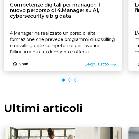
Competenze digitali per manager: il
L
nuovo percorso di 4.Manager su AI,
l
cybersecurity e big data
4.Manager ha realizzato un corso di alta
L’
formazione che prevede programmi di upskilling
mo
e reskilling delle competenze per favorire
l’
l’allineamento tra domanda e offerta
mo
Leggi tutto
3
min
Ultimi articoli