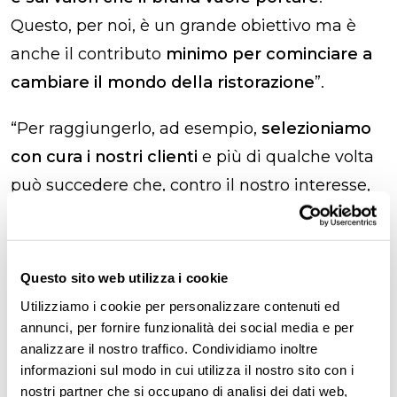
Questo, per noi, è un grande obiettivo ma è
anche il contributo
minimo per cominciare a
cambiare il mondo della ristorazione
”.
“Per raggiungerlo, ad esempio,
selezioniamo
con cura i nostri clienti
e più di qualche volta
può succedere che, contro il nostro interesse,
l’accordo non vada a buon fine. Questo
naturalmente comporta per noi una
crescita
un po’ più lenta e dei guadagni meno alti di
Questo sito web utilizza i cookie
quelli che potrebbero essere
, ma nel giorno
Utilizziamo i cookie per personalizzare contenuti ed
zero di fondazione di Restworld abbiamo
annunci, per fornire funzionalità dei social media e per
analizzare il nostro traffico. Condividiamo inoltre
messo nero su bianco le nostre linee guida, e a
informazioni sul modo in cui utilizza il nostro sito con i
quelle dobbiamo e vogliamo rimanere
nostri partner che si occupano di analisi dei dati web,