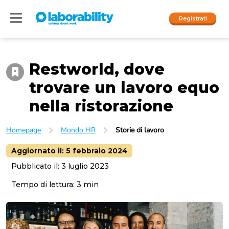
Registrati
Restworld, dove
Accedi
trovare un lavoro equo
I nostri social
nella ristorazione
People
Homepage
Mondo HR
Storie di lavoro
Company
Aggiornato il:
5 febbraio 2024
Pubblicato il:
3 luglio 2023
Tempo di lettura:
3
min