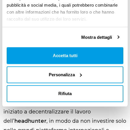
coerenti”.
pubblicità e social media, i quali potrebbero combinarle
con altre informazioni che ha fornito loro o che hanno
raccolto dal suo utilizzo dei loro servizi.
Ad agosto nuova veste e
Mostra dettagli
nuovi servizi per la
piattaforma
Accetta tutti
Ad oggi la startup, fra
vari round
d’investimento
, ha raccolto circa
600 mila
Personalizza
euro
, ha un
team di 14 persone
, numerosi
business angel
e lavora con circa
700
Rifiuta
ristoranti
. Da qualche tempo, inoltre, ha
iniziato a decentralizzare il lavoro
dell’
headhunter
, in modo da non investire solo