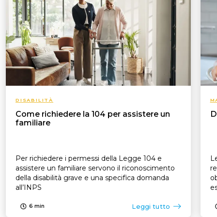
DISABILITÀ
M
Come richiedere la 104 per assistere un
D
familiare
Per richiedere i permessi della Legge 104 e
Le
assistere un familiare servono il riconoscimento
re
della disabilità grave e una specifica domanda
ob
all’INPS
es
p
Leggi tutto
6
min