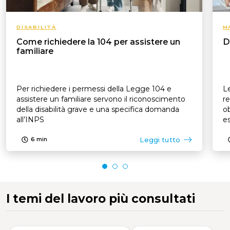
DISABILITÀ
M
Come richiedere la 104 per assistere un
D
familiare
Per richiedere i permessi della Legge 104 e
Le
assistere un familiare servono il riconoscimento
re
della disabilità grave e una specifica domanda
ob
all’INPS
es
p
Leggi tutto
6
min
I temi del lavoro più consultati