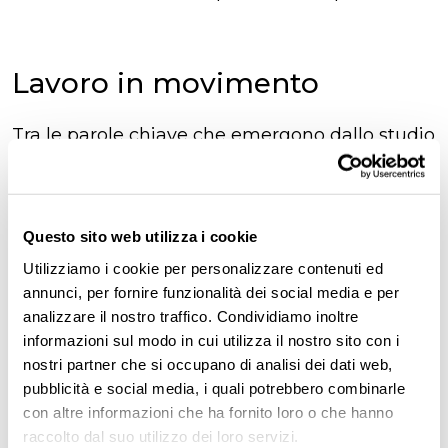
Lavoro in movimento
Tra le parole chiave che emergono dallo studio
di McKinsey c’è anche
mobilità
.
Tra il 2003 e il 2018
, rilevano i ricercatori,
i
cittadini europei che lavorano in un Paese
Questo sito web utilizza i cookie
diverso dal proprio sono raddoppiati
,
Utilizziamo i cookie per personalizzare contenuti ed
annunci, per fornire funzionalità dei social media e per
passando da 8 a 16 milioni (il
4,8% della
analizzare il nostro traffico. Condividiamo inoltre
popolazione in età lavorativa
).
informazioni sul modo in cui utilizza il nostro sito con i
nostri partner che si occupano di analisi dei dati web,
pubblicità e social media, i quali potrebbero combinarle
Gli espatriati per lavoro
si concentrano in 48
con altre informazioni che ha fornito loro o che hanno
città “dinamiche”
, tra cui Parigi, Londra,
raccolto dal suo utilizzo dei loro servizi.