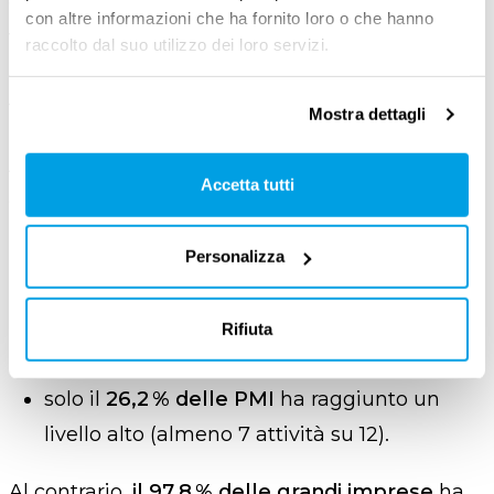
costituire una
leva fondamentale
in termini di
con altre informazioni che ha fornito loro o che hanno
flessibilità e quindi di crescita,
ma anche un
raccolto dal suo utilizzo dei loro servizi.
ostacolo
quando si parla di investimenti,
formazione, innovazione tecnologica.
Mostra dettagli
Ad esempio, per quanto riguarda la
Accetta tutti
digitalizzazione, risulta che nel 2024:
il
70,2
% delle PMI
(aziende con 10-249
Personalizza
addetti) ha raggiunto un livello
base
di
digitalizzazione (almeno 4 attività digitali su
Rifiuta
12);
solo il
26,2
% delle PMI
ha raggiunto un
livello
alto
(almeno 7 attività su 12).
Al contrario,
il 97,8
% delle grandi imprese
ha