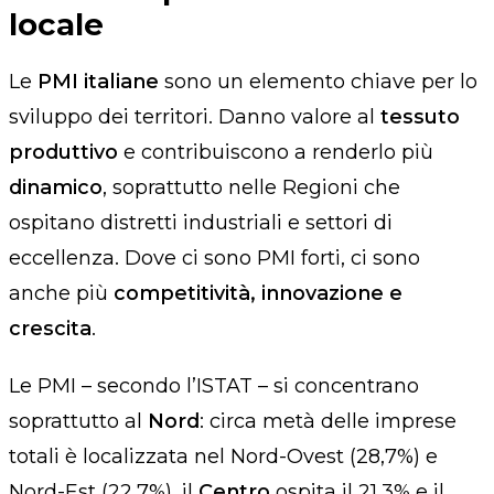
locale
Le
PMI italiane
sono un elemento chiave per lo
sviluppo dei territori. Danno valore al
tessuto
produttivo
e contribuiscono a renderlo più
dinamico
, soprattutto nelle Regioni che
ospitano distretti industriali e settori di
eccellenza. Dove ci sono PMI forti, ci sono
anche più
competitività, innovazione e
crescita
.
Le PMI – secondo l’ISTAT – si concentrano
soprattutto al
Nord
: circa metà delle imprese
totali è localizzata nel Nord-Ovest (28,7%) e
Nord-Est (22,7%), il
Centro
ospita il 21,3% e il