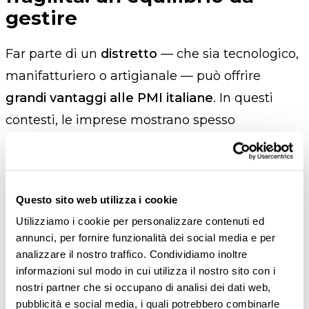
gestire
Far parte di un
distretto
— che sia tecnologico,
manifatturiero o artigianale — può offrire
grandi vantaggi alle PMI italiane
. In questi
contesti, le imprese mostrano spesso
performance migliori
della media nazionale,
soprattutto su temi come digitalizzazione,
innovazione e apertura ai mercati esteri,
Questo sito web utilizza i cookie
diventando così
motore di occupazione locale
Utilizziamo i cookie per personalizzare contenuti ed
e di
coesione territoriale
.
annunci, per fornire funzionalità dei social media e per
analizzare il nostro traffico. Condividiamo inoltre
Tuttavia, questo scenario positivo non deve
informazioni sul modo in cui utilizza il nostro sito con i
trarre in inganno. Le
dimensioni
possono
nostri partner che si occupano di analisi dei dati web,
pubblicità e social media, i quali potrebbero combinarle