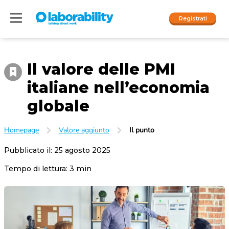
Registrati
Il valore delle PMI
Accedi
italiane nell’economia
I nostri social
globale
People
Homepage
Valore aggiunto
Il punto
Company
Pubblicato il:
25 agosto 2025
Tempo di lettura:
3
min