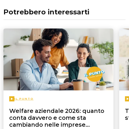
Potrebbero interessarti
IL PUNTO
Welfare aziendale 2026: quanto
T
conta davvero e come sta
s
cambiando nelle imprese