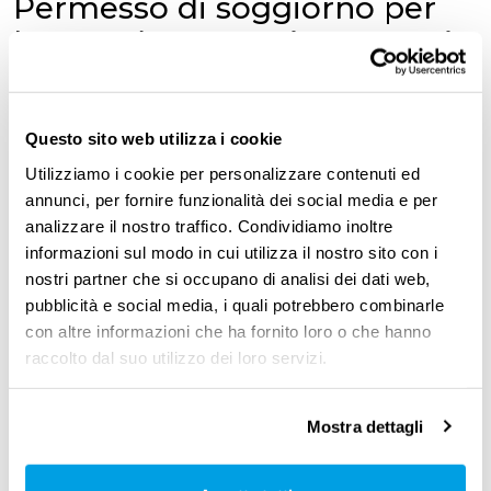
Permesso di soggiorno per
lavoro, documenti necessari
Occorre compilare un
modello di richiesta
che
viene fornito dalla
Questura
o dal
Questo sito web utilizza i cookie
Commissariato, sul quale andranno indicati
Utilizziamo i cookie per personalizzare contenuti ed
annunci, per fornire funzionalità dei social media e per
nome e cognome del lavoratore, e quelli di
analizzare il nostro traffico. Condividiamo inoltre
eventuali figli minori conviventi che possono
informazioni sul modo in cui utilizza il nostro sito con i
essere iscritti sul permesso di soggiorno, il
nostri partner che si occupano di analisi dei dati web,
pubblicità e social media, i quali potrebbero combinarle
luogo
in cui intende soggiornare e il
motivo
con altre informazioni che ha fornito loro o che hanno
del soggiorno in Italia.
raccolto dal suo utilizzo dei loro servizi.
Mostra dettagli
Presenza irregolare in Italia