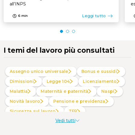
all’INPS
es
p
Leggi tutto
6
min
I temi del lavoro più consultati
Assegno unico universale
Bonus e sussidi
Dimissioni
Legge 104
Licenziamento
Malattia
Maternità e paternità
Naspi
Novità lavoro
Pensione e previdenza
Sicurezza sul lavoro
TFR
Vedi tutti
Welfare aziendale