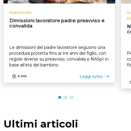
DIMISSIONI
I
E
Dimissioni lavoratore padre: preavviso e
convalida
N
c
Le dimissioni del padre lavoratore seguono una
procedura protetta fino ai tre anni del figlio, con
Pe
regole diverse su preavviso, convalida e NASpI in
co
base all’età del bambino
fi
Leggi tutto
4
min
Ultimi articoli