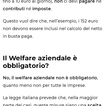
fino a 10 euro al giorno),
non
ci devi
pagare
né
contributi
né
imposte
.
Questo vuol dire che, nell’esempio, i 152 euro
non devono essere inclusi nel calcolo del netto
in busta paga.
Il Welfare aziendale è
obbligatorio​?
No, il welfare aziendale non è
obbligatorio
,
quanto meno non per tutte le imprese.
La legge italiana prevede che, nella maggior
parte dei casi, queste misure siano una
scelta