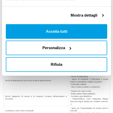
Nel
CCNL Metalmeccanica aziende
Mostra dettagli
industriali
,
infatti, è molto utile il
riassunto
delle varie tipologie di welfare che possono
Accetta tutti
essere introdotte. Ecco una piccola parte:
Personalizza
Rifiuta