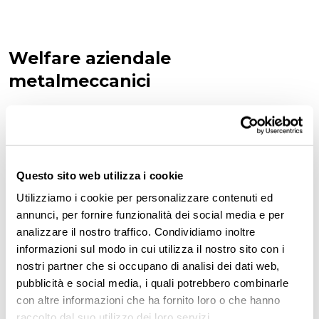
Welfare aziendale
metalmeccanici
Il
settore
della
metalmeccanica
è stato il
primo a prevedere obbligatoriamente delle
misure di welfare aziendale per tutti i
Questo sito web utilizza i cookie
lavoratori dipendenti.
Utilizziamo i cookie per personalizzare contenuti ed
annunci, per fornire funzionalità dei social media e per
Ancora oggi, infatti, il
welfare aziendale
analizzare il nostro traffico. Condividiamo inoltre
metalmeccanici
viene preso come
informazioni sul modo in cui utilizza il nostro sito con i
nostri partner che si occupano di analisi dei dati web,
riferimento
per lo studio e la formulazione di
pubblicità e social media, i quali potrebbero combinarle
nuove proposte a sostegno di chi lavora e delle
con altre informazioni che ha fornito loro o che hanno
loro famiglie.
raccolto dal suo utilizzo dei loro servizi.