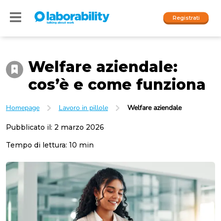
Registrati
Welfare aziendale:
Accedi
cos’è e come funziona
I nostri social
Homepage
Lavoro in pillole
Welfare aziendale
People
Pubblicato il:
2 marzo 2026
Company
Tempo di lettura:
10
min