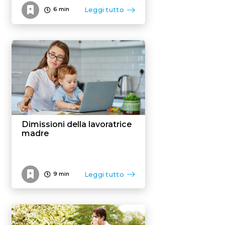
Leggi tutto
6
min
Dimissioni della lavoratrice
madre
Leggi tutto
9
min