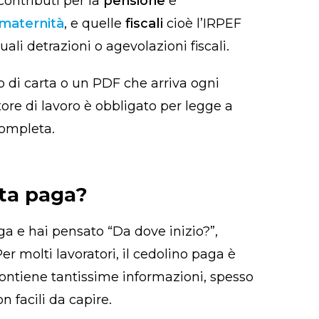
contributi per la
pensione
e
maternità
, e quelle
fiscali
cioè l’IRPEF
ali detrazioni o agevolazioni fiscali.
 di carta o un PDF che arriva ogni
atore di lavoro è obbligato per legge a
completa.
ta paga?
a e hai pensato “Da dove inizio?”,
r molti lavoratori, il cedolino paga è
ontiene tantissime informazioni, spesso
n facili da capire.