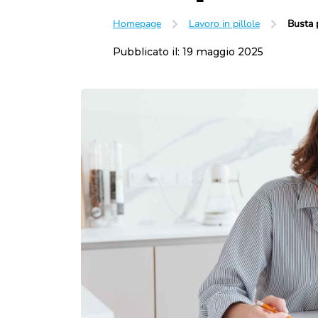
Lavoro subordinato
Homepage
Lavoro in pillole
Busta 
Orario di lavoro
Trasferta
Pubblicato il:
19 maggio 2025
Luogo di lavoro
Licenziamento
Dimissioni