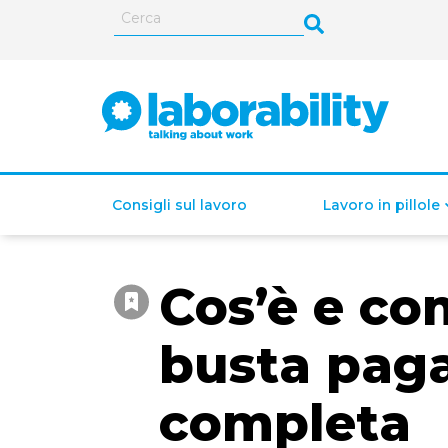
Consigli sul lavoro
Lavoro in pillole
Cos’è e co
ISEE (Indicatore della
Situazione Economica
busta paga
Equivalente)
completa
Lavoro autonomo