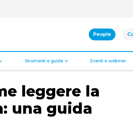
People
C
Strumenti e guide
Eventi e webinar
Cassa integrazione
Bonus per famiglie
me leggere la
Indennità di disoccupazione
Bonus per la casa
Bonus per il lavoro
Bonus di inclusione
: una guida
Diritti e doveri dei lavoratori