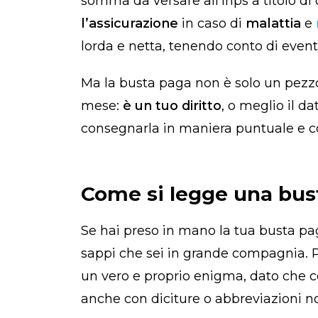
somma da versare all’Inps a titolo di 
l’assicurazione
in caso di
malattia
e
lorda e netta, tenendo conto di eventu
Ma la busta paga non è solo un pezzo
mese:
è un tuo diritto
, o meglio il d
consegnarla in maniera puntuale e 
Come si legge una bus
Se hai preso in mano la tua busta pag
sappi che sei in grande compagnia. Pe
un vero e proprio enigma, dato che c
anche con diciture o abbreviazioni no