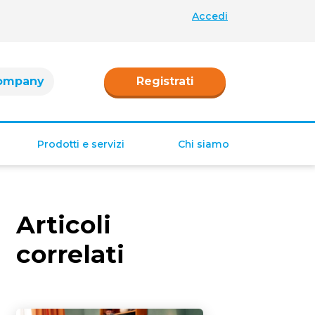
Accedi
ompany
Registrati
Prodotti e servizi
Chi siamo
Retribuzione
Ferie e permessi
Articoli
Tredicesima e
Quattordicesima
correlati
TFR
Fringe benefit