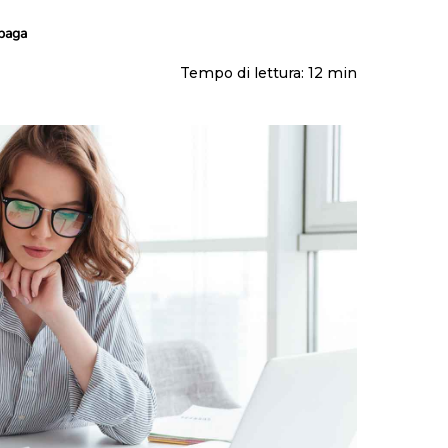
Maternità e paternità
Contributi
paga
Malattia
Fondo pensione
Disabilità
Prepensionamento
Tempo di lettura:
12
min
Infortunio sul lavoro
Mobbing sul lavoro
Enti bilaterali