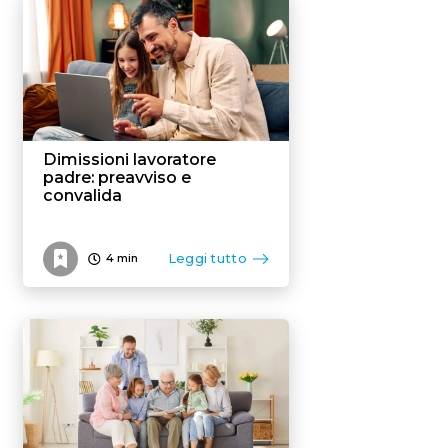
Flexible benefit
Dimissioni lavoratore
padre: preavviso e
convalida
Leggi tutto
4
min