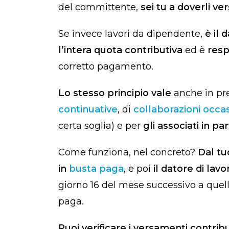
del committente,
sei tu a doverli v
Se invece lavori da dipendente,
è il 
l’intera quota contributiva
ed è
resp
corretto pagamento.
Lo stesso principio vale
anche in pr
continuative
, di
collaborazioni occas
certa soglia) e per
gli associati in p
Come funziona, nel concreto?
Dal tu
in
busta paga
, e poi
il datore di lav
giorno 16 del mese successivo a quell
paga.
Puoi verificare i versamenti contribu