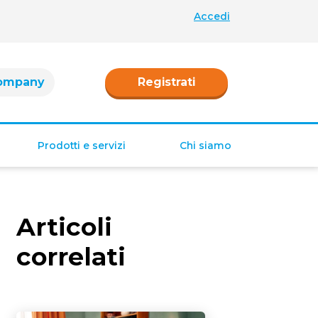
Accedi
ompany
Registrati
Prodotti e servizi
Chi siamo
Retribuzione
Ferie e permessi
Articoli
Tredicesima e
Quattordicesima
correlati
TFR
Fringe benefit