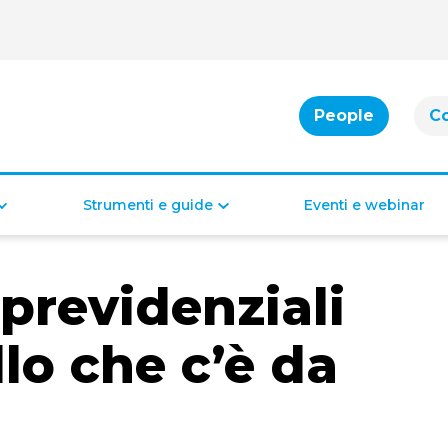
People
C
Strumenti e guide
Eventi e webinar
Cassa integrazione
Bonus per famiglie
previdenziali​
Indennità di disoccupazione
Bonus per la casa
Bonus per il lavoro
Bonus di inclusione
llo che c’è da
Diritti e doveri dei lavoratori