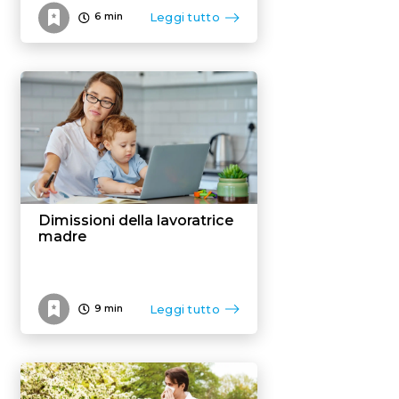
Leggi tutto
6
min
Dimissioni della lavoratrice
madre
Leggi tutto
9
min