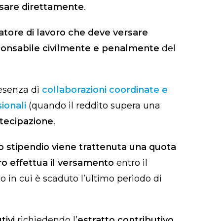
ersare direttamente
.
datore di lavoro che deve versare
onsabile civilmente e penalmente
del
esenza di
collaborazioni coordinate e
ionali
(quando il reddito supera una
artecipazione
.
o stipendio viene trattenuta una quota
oro effettua il versamento
entro il
o in cui è scaduto l’ultimo periodo di
tivi
richiedendo l’
estratto contributivo