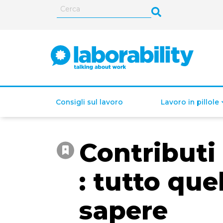
Consigli sul lavoro
Lavoro in pillole
Contributi 
ISEE (Indicatore della
Situazione Economica
: tutto que
Equivalente)
sapere
Lavoro autonomo