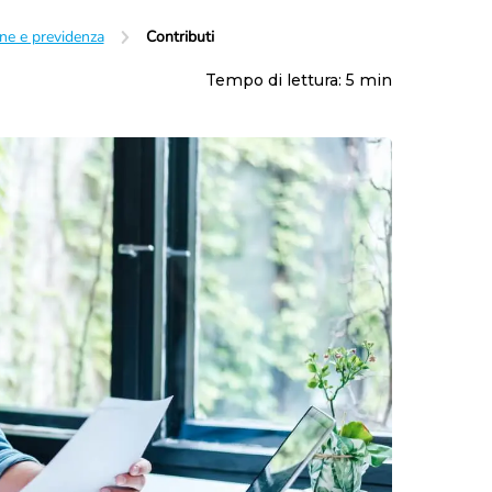
Maternità e paternità
Contributi
ne e previdenza
Contributi
Malattia
Fondo pensione
Disabilità
Prepensionamento
Tempo di lettura:
5
min
Infortunio sul lavoro
Mobbing sul lavoro
Enti bilaterali