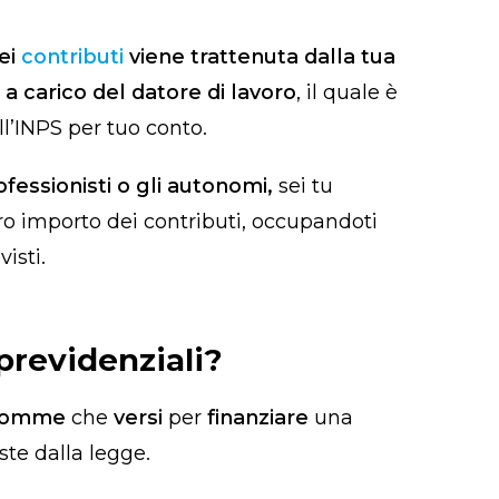
ei
contributi
viene trattenuta dalla tua
 a carico del datore di lavoro
, il quale è
ll’INPS per tuo conto.
rofessionisti o gli autonomi,
sei tu
ro importo dei contributi, occupandoti
isti.
previdenziali?
somme
che
versi
per
finanziare
una
ste dalla legge.