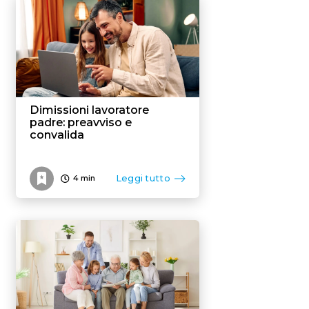
Flexible benefit
Dimissioni lavoratore
padre: preavviso e
convalida
Leggi tutto
4
min