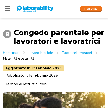
Registrati
Congedo parentale per
Accedi
lavoratori e lavoratrici
I nostri social
Homepage
Lavoro in pillole
Tutela dei lavoratori
People
Maternità e paternità
Company
Aggiornato il:
17 febbraio 2026
Pubblicato il:
16 febbraio 2026
Tempo di lettura:
9
min