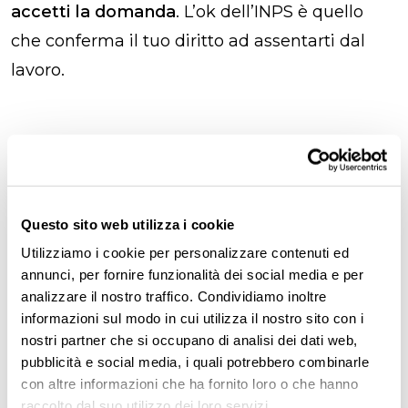
accetti la domanda
. L’ok dell’INPS è quello
che conferma il tuo diritto ad assentarti dal
lavoro.
Congedo parentale: quante
ore, giorni o mesi​?
Questo sito web utilizza i cookie
Anche se la legge e l’
INPS
parlano di mesi,
Utilizziamo i cookie per personalizzare contenuti ed
puoi
spezzare
il congedo parentale per
annunci, per fornire funzionalità dei social media e per
adattarlo meglio ai bisogni di tuo figlio o tua
analizzare il nostro traffico. Condividiamo inoltre
figlia, anche in caso di
adozione
. Puoi quindi
informazioni sul modo in cui utilizza il nostro sito con i
nostri partner che si occupano di analisi dei dati web,
scegliere se restare a casa per
mesi interi
, per
pubblicità e social media, i quali potrebbero combinarle
singole giornate
oppure per
poche ore
.
con altre informazioni che ha fornito loro o che hanno
raccolto dal suo utilizzo dei loro servizi.