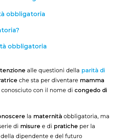
à obbligatoria
atoria?
à obbligatoria
tenzione
alle questioni della
parità di
ratrice
che sta per diventare
mamma
conosciuto con il nome di
congedo di
conoscere
la
maternità
obbligatoria, ma
serie di
misure
e di
pratiche
per la
e
della dipendente e del futuro