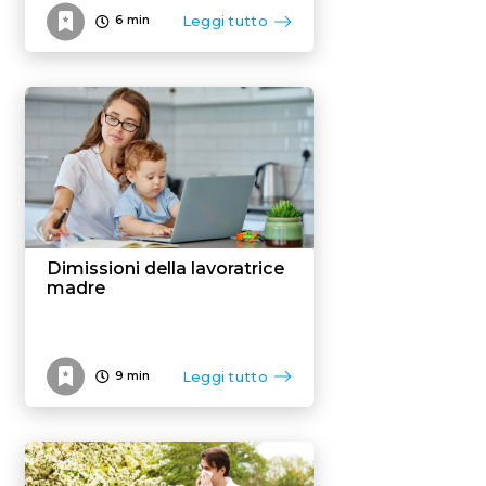
Leggi tutto
6
min
Dimissioni della lavoratrice
madre
Leggi tutto
9
min