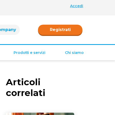
Accedi
ompany
Registrati
Prodotti e servizi
Chi siamo
Retribuzione
Ferie e permessi
Articoli
Tredicesima e
Quattordicesima
correlati
TFR
Fringe benefit