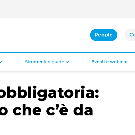
People
C
Strumenti e guide
Eventi e webinar
Cassa integrazione
Bonus per famiglie
obbligatoria:
Indennità di disoccupazione
Bonus per la casa
Bonus per il lavoro
Bonus di inclusione
o che c’è da
Diritti e doveri dei lavoratori