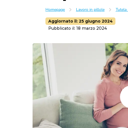
Lavoro subordinato
Homepage
Lavoro in pillole
Tutela 
Orario di lavoro
Trasferta
Luogo di lavoro
Aggiornato il:
25 giugno 2024
Licenziamento
Pubblicato il:
18 marzo 2024
Dimissioni