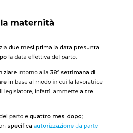
 la maternità
izia
due mesi prima
la
data presunta
opo
la data effettiva del parto.
iniziare
intorno alla
38° settimana di
are
in base al modo in cui la lavoratrice
Il legislatore, infatti, ammette
altre
del parto e
quattro mesi dopo
;
con
specifica
autorizzazione
da parte