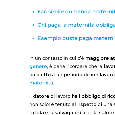
Fac simile domanda maternit
Chi paga la maternità obblig
Esempio busta paga maternit
In un contesto in cui c’è
maggiore at
genere
, è bene ricordare che la
lavo
ha
diritto
a un
periodo di non lavoro
maternità
.
Il
datore
di lavoro
ha l’obbligo di ri
non solo: è tenuto al
rispetto
di una 
tutela
e la
salvaguardia
della
salut