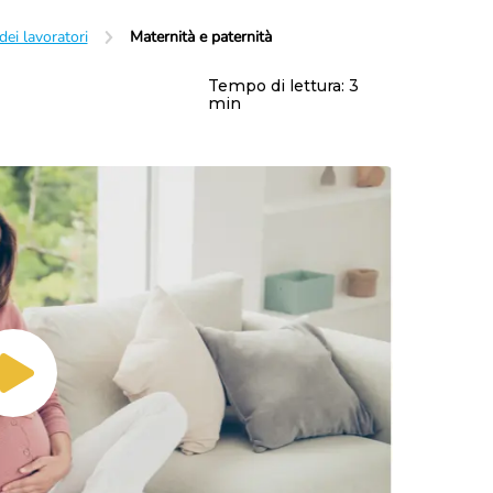
Maternità e paternità
Contributi
dei lavoratori
Maternità e paternità
Malattia
Fondo pensione
Disabilità
Prepensionamento
Infortunio sul lavoro
Tempo di lettura:
3
Mobbing sul lavoro
min
Enti bilaterali