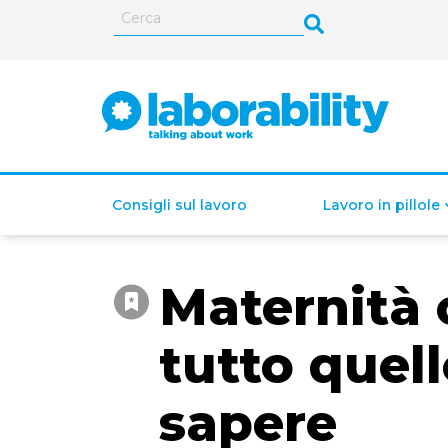
Consigli sul lavoro
Lavoro in pillole
Maternità 
ISEE (Indicatore della
Situazione Economica
tutto quell
Equivalente)
sapere
Lavoro autonomo