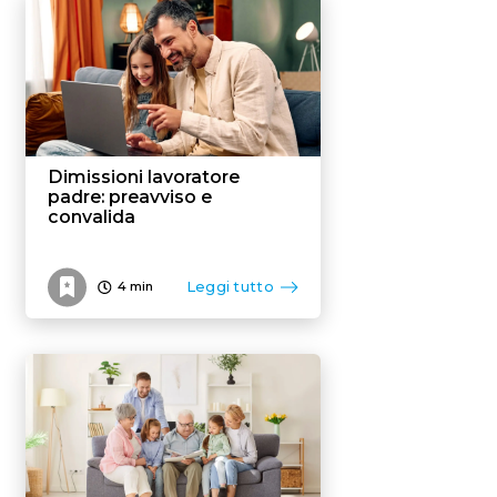
Flexible benefit
Dimissioni lavoratore
padre: preavviso e
convalida
Leggi tutto
4
min