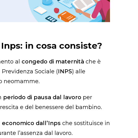
Inps: in cosa consiste?
mento al
congedo di maternità
che è
a Previdenza Sociale (
INPS
) alle
a o neomamme.
un
periodo di pausa dal lavoro
per
 crescita e del benessere del bambino.
 economico dall’Inps
che sostituisce in
rante l’assenza dal lavoro.