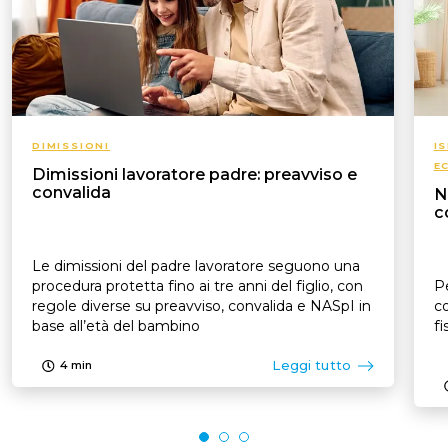
DIMISSIONI
I
E
Dimissioni lavoratore padre: preavviso e
convalida
N
c
Le dimissioni del padre lavoratore seguono una
procedura protetta fino ai tre anni del figlio, con
Pe
regole diverse su preavviso, convalida e NASpI in
co
base all’età del bambino
fi
Leggi tutto
4
min