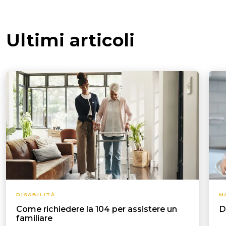
Ultimi articoli
DISABILITÀ
M
Come richiedere la 104 per assistere un
D
familiare