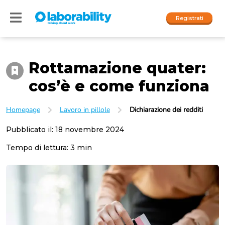
Registrati
Rottamazione quater:
Accedi
cos’è e come funziona
I nostri social
Homepage
Lavoro in pillole
Dichiarazione dei redditi
People
Pubblicato il:
18 novembre 2024
Company
Tempo di lettura:
3
min