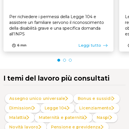
Per richiedere i permessi della Legge 104 e
Le
assistere un familiare servono il riconoscimento
re
della disabilità grave e una specifica domanda
ob
all’INPS
es
p
Leggi tutto
6
min
I temi del lavoro più consultati
Assegno unico universale
Bonus e sussidi
Dimissioni
Legge 104
Licenziamento
Malattia
Maternità e paternità
Naspi
Novità lavoro
Pensione e previdenza