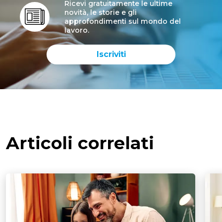
Ricevi gratuitamente le ultime
novità, le storie e gli
approfondimenti sul mondo del
lavoro.
Iscriviti
Articoli correlati