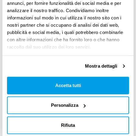
annunci, per fornire funzionalità dei social media e per
Con la rottamazione quater
dovrai pagare
analizzare il nostro traffico. Condividiamo inoltre
solo i contributi dovuti
, senza interessi o
informazioni sul modo in cui utilizza il nostro sito con i
nostri partner che si occupano di analisi dei dati web,
sanzioni.
Puoi anche decidere di sanare solo
pubblicità e social media, i quali potrebbero combinarle
una parte dei debiti
presenti su una stessa
con altre informazioni che ha fornito loro o che hanno
cartella o avviso, ad esempio, scegliendo di
raccolto dal suo utilizzo dei loro servizi.
regolarizzare solo un anno di imposte o
contributi non pagati.
Mostra dettagli
Nel calcolo di quello che resta da pagare,
Accetta tutti
saranno considerati anche i versamenti già
fatti in precedenti rottamazioni
, gli importi
Personalizza
versati come capitale sui debiti affidati, e le
spese già pagate per le procedure di notifica e
Rifiuta
recupero del debito.