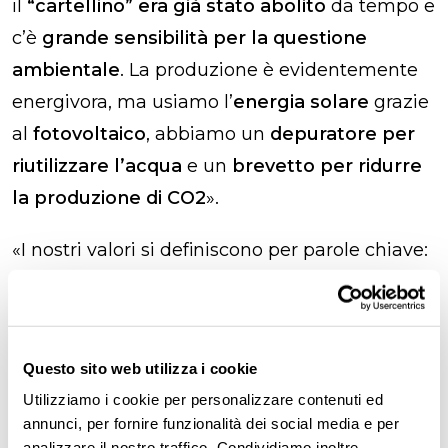
il
“cartellino” era già stato abolito
da tempo e
c’è
grande sensibilità per la questione
ambientale
. La produzione è evidentemente
energivora, ma usiamo l’
energia solare
grazie
al
fotovoltaico
, abbiamo un
depuratore per
riutilizzare l’acqua
e un
brevetto per ridurre
la produzione di CO2
».
«I nostri valori si definiscono per parole chiave:
integrità, appartenenza, competenze,
ascolto, passione, creatività, ambiente e
sicurezza
. Sono tutti concetti che ritroviamo
Questo sito web utilizza i cookie
nella sfera personale, non legata al core
Utilizziamo i cookie per personalizzare contenuti ed
business dell’azienda.
annunci, per fornire funzionalità dei social media e per
analizzare il nostro traffico. Condividiamo inoltre