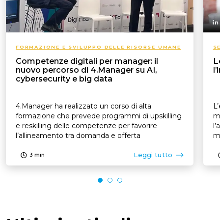
FORMAZIONE E SVILUPPO DELLE RISORSE UMANE
S
Competenze digitali per manager: il
L
nuovo percorso di 4.Manager su AI,
l
cybersecurity e big data
4.Manager ha realizzato un corso di alta
L’
formazione che prevede programmi di upskilling
mo
e reskilling delle competenze per favorire
l’
l’allineamento tra domanda e offerta
mo
Leggi tutto
3
min