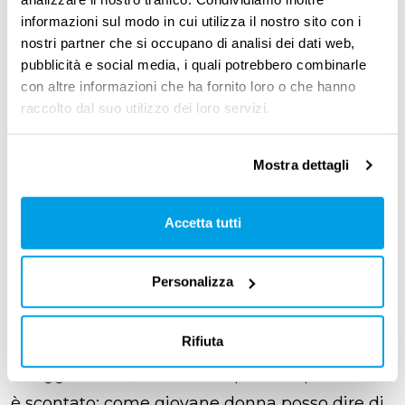
Spendo una parola in più per la sicurezza, da
informazioni sul modo in cui utilizza il nostro sito con i
molti ancora trascurata. Per noi è
nostri partner che si occupano di analisi dei dati web,
pubblicità e social media, i quali potrebbero combinarle
fondamentale, per la
sicurezza delle persone
con altre informazioni che ha fornito loro o che hanno
investiamo tutto il possibile».
raccolto dal suo utilizzo dei loro servizi.
Mostra dettagli
Carriera al femminile, un
percorso fatto a scale
Accetta tutti
«Anche sul fronte dell’inclusione e dell’
equità
Personalizza
di genere
» continua Scapin «posso dire che in
I.M.G. c’è una
visione assolutamente aperta
:
Rifiuta
non è solo una questione di politiche ma di
atteggiamento, di modo di porsi. E questo non
è scontato: come giovane donna posso dire di