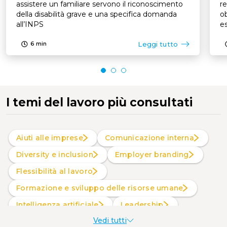
assistere un familiare servono il riconoscimento
re
della disabilità grave e una specifica domanda
ob
all’INPS
es
p
Leggi tutto
6
min
I temi del lavoro più consultati
Aiuti alle imprese
Comunicazione interna
Diversity e inclusion
Employer branding
Flessibilità al lavoro
Formazione e sviluppo delle risorse umane
intelligenza artificiale
Leadership
Vedi tutti
Produttività al lavoro