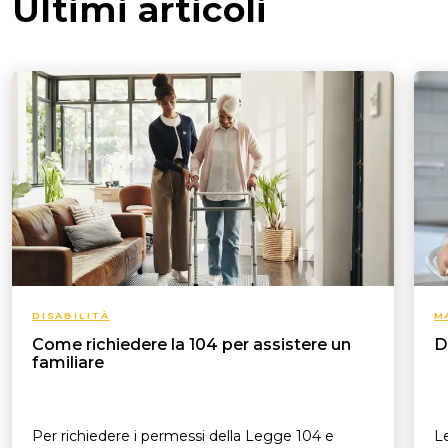
Ultimi articoli
DISABILITÀ
M
Come richiedere la 104 per assistere un
D
familiare
Per richiedere i permessi della Legge 104 e
Le