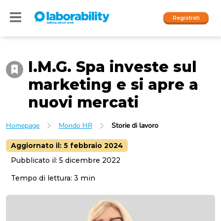
Registrati
I.M.G. Spa investe sul
Accedi
marketing e si apre a
I nostri social
nuovi mercati
People
Homepage
Mondo HR
Storie di lavoro
Company
Aggiornato il:
5 febbraio 2024
Pubblicato il:
5 dicembre 2022
Tempo di lettura:
3
min