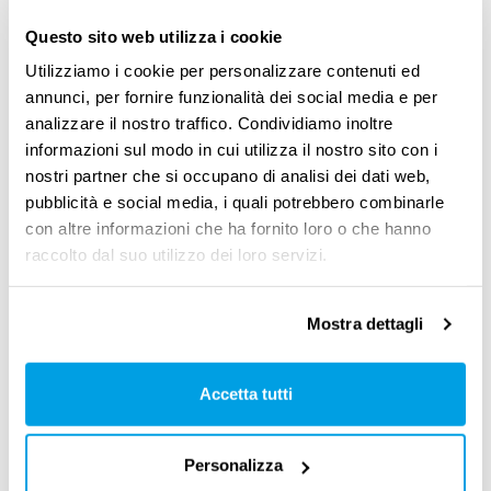
Questo sito web utilizza i cookie
Devo ringraziare anche i
nostri partner di
Utilizziamo i cookie per personalizzare contenuti ed
Bluetensor
, che hanno creduto nel progetto e
annunci, per fornire funzionalità dei social media e per
che
grazie alle loro specializzazioni in NLP e
analizzare il nostro traffico. Condividiamo inoltre
informazioni sul modo in cui utilizza il nostro sito con i
Computer Vision
sono stati
determinanti nel
nostri partner che si occupano di analisi dei dati web,
conferire valore aggiunto
.
pubblicità e social media, i quali potrebbero combinarle
con altre informazioni che ha fornito loro o che hanno
Citiamo alcuni numeri, solo per dare un’idea
raccolto dal suo utilizzo dei loro servizi.
del
perimetro di addestramento di Power
Lex
: oltre 27mila sono i documenti analizzati,
Mostra dettagli
circa 3 mila le sentenze processate, più di dieci
i modelli di intelligenza artificiale utilizzati.
Accetta tutti
Attualmente siamo
già in lavorazione
avanzata di nuove funzionalità
, che in corso
Personalizza