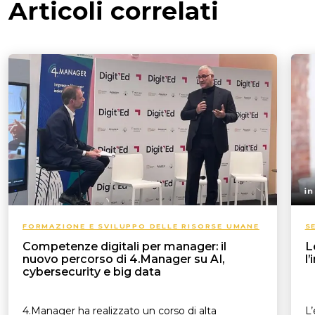
Articoli correlati
FORMAZIONE E SVILUPPO DELLE RISORSE UMANE
S
Competenze digitali per manager: il
L
nuovo percorso di 4.Manager su AI,
l
cybersecurity e big data
4.Manager ha realizzato un corso di alta
L’