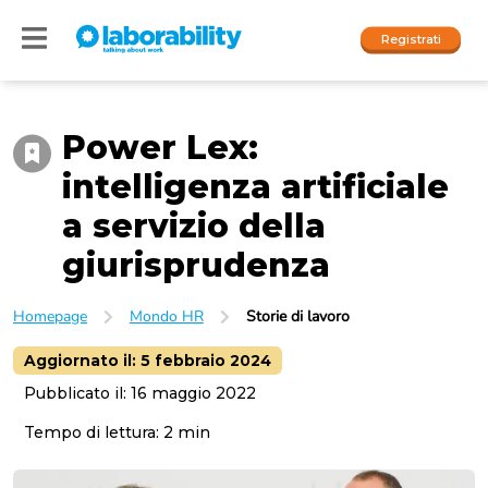
Registrati
Power Lex:
Accedi
intelligenza artificiale
I nostri social
a servizio della
People
giurisprudenza
Company
Homepage
Mondo HR
Storie di lavoro
Aggiornato il:
5 febbraio 2024
Pubblicato il:
16 maggio 2022
Tempo di lettura:
2
min