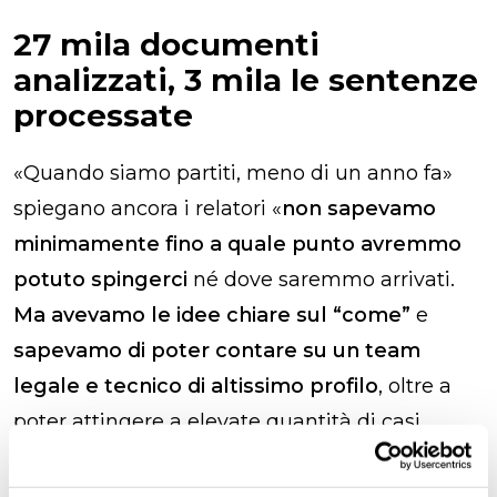
27 mila documenti
analizzati, 3 mila le sentenze
processate
«Quando siamo partiti, meno di un anno fa»
spiegano ancora i relatori «
non sapevamo
minimamente fino a quale punto avremmo
potuto spingerci
né dove saremmo arrivati.
Ma avevamo le idee chiare sul “come”
e
sapevamo di poter contare su un team
legale e tecnico di altissimo profilo
, o
ltre a
poter attingere a elevate quantità di casi
messi a disposizione
dal
Gruppo ITAS
Assicurazioni
.