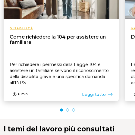
DISABILITÀ
M
Come richiedere la 104 per assistere un
D
familiare
Per richiedere i permessi della Legge 104 e
Le
assistere un familiare servono il riconoscimento
re
della disabilità grave e una specifica domanda
ob
all’INPS
es
p
Leggi tutto
6
min
I temi del lavoro più consultati