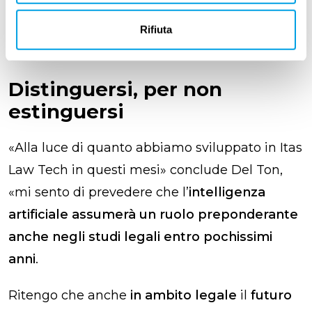
d’anno ci consentiranno di fornire agli avvocati
un prodotto ancora più raffinato».
Rifiuta
Distinguersi, per non
estinguersi
«Alla luce di quanto abbiamo sviluppato in Itas
Law Tech in questi mesi» conclude Del Ton,
«mi sento di prevedere che l’
intelligenza
artificiale assumerà un ruolo preponderante
anche negli studi legali entro pochissimi
anni
.
Ritengo che anche
in ambito legale
il
futuro