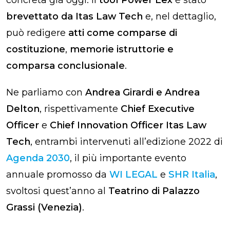
concreta già oggi: il
tool
Power Lex
è stato
brevettato da Itas Law Tech
e, nel dettaglio,
può redigere
atti come comparse di
costituzione
,
memorie istruttorie e
comparsa conclusionale
.
Ne parliamo con
Andrea Girardi e Andrea
Delton
, rispettivamente
Chief Executive
Officer
e
Chief Innovation Officer Itas Law
Tech
, entrambi intervenuti all’edizione 2022 di
Agenda 2030
, il più importante evento
annuale promosso da
WI LEGAL
e
SHR Italia
,
svoltosi quest’anno al
Teatrino di Palazzo
Grassi (Venezia)
.