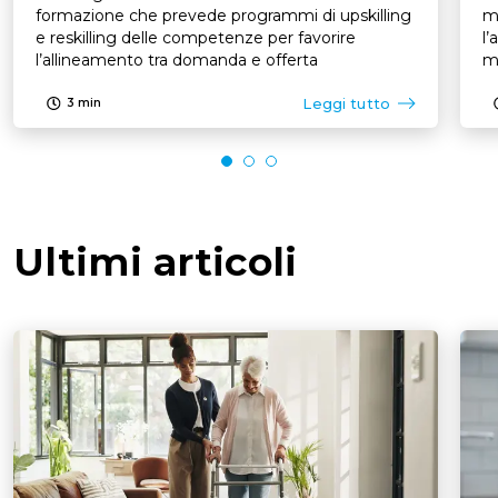
formazione che prevede programmi di upskilling
mo
e reskilling delle competenze per favorire
l’
l’allineamento tra domanda e offerta
mo
Leggi tutto
3
min
Ultimi articoli