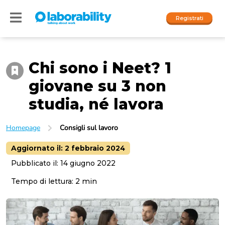
Registrati
Chi sono i Neet? 1
Accedi
giovane su 3 non
I nostri social
studia, né lavora
People
Homepage
Consigli sul lavoro
Company
Aggiornato il:
2 febbraio 2024
Pubblicato il:
14 giugno 2022
Tempo di lettura:
2
min