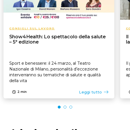
CONSIGLI SUL LAVORO
C
Show4Health: Lo spettacolo della salute
I
– 5° edizione
l
Sport e benessere: il 24 marzo, al Teatro
Il
Nazionale di Milano, personalità d’eccezione
es
interverranno su tematiche di salute e qualità
ap
della vita
Leggi tutto
2
min