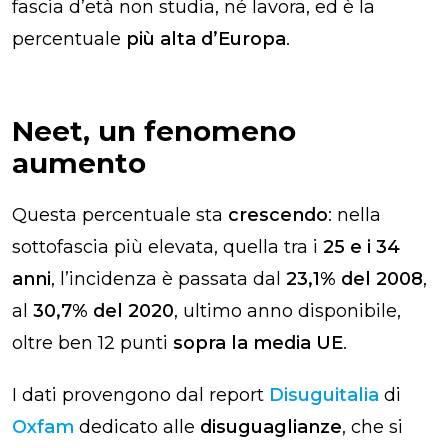
fascia d’età non studia, né lavora, ed è la
percentuale
più alta d’Europa
.
Neet, un fenomeno
aumento
Questa percentuale sta
crescendo
: nella
sottofascia
più elevata, quella tra i
25 e i 34
anni
, l’incidenza è passata dal
23,1% del 2008
,
al
30,7% del 2020
, ultimo anno disponibile,
oltre ben 12 punti
sopra la media UE
.
I dati provengono dal report
Disuguitalia
di
Oxfam
dedicato alle
disuguaglianze
, che si