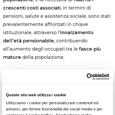
crescenti costi associati
, in termini di
pensioni, salute e assistenza sociale, sono stati
prevalentemente affrontati in chiave
istituzionale, attraverso l’
innalzamento
dell’età pensionabile
, contribuendo
all’aumento degli occupati tra le
fasce più
mature
della popolazione.
Disoccupazione giovanile
I numeri parlano chiaro: il tasso di occupazione
Questo sito web utilizza i cookie
dei giovani
tra i 15 e i 24 anni
di età si è
Utilizziamo i cookie per personalizzare contenuti ed
annunci, per fornire funzionalità dei social media e per
contratto in oltre quindici anni,
passando dal