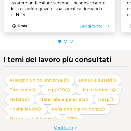
assistere un familiare servono il riconoscimento
re
della disabilità grave e una specifica domanda
ob
all’INPS
es
p
Leggi tutto
6
min
I temi del lavoro più consultati
Assegno unico universale
Bonus e sussidi
Dimissioni
Legge 104
Licenziamento
Malattia
Maternità e paternità
Naspi
Novità lavoro
Pensione e previdenza
Sicurezza sul lavoro
TFR
Vedi tutti
Welfare aziendale