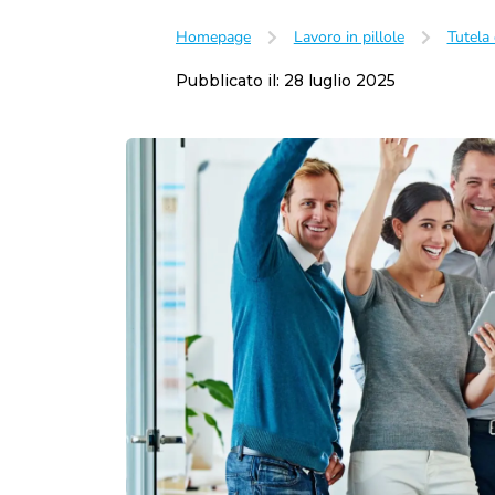
Lavoro subordinato
Homepage
Lavoro in pillole
Tutela 
Orario di lavoro
Trasferta
Pubblicato il:
28 luglio 2025
Luogo di lavoro
Licenziamento
Dimissioni