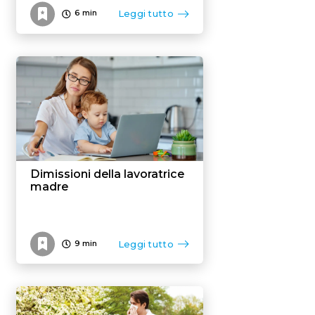
Leggi tutto
6
min
Dimissioni della lavoratrice
madre
Leggi tutto
9
min