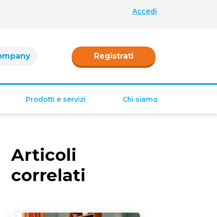
Accedi
ompany
Registrati
Prodotti e servizi
Chi siamo
Retribuzione
Ferie e permessi
Articoli
Tredicesima e
Quattordicesima
correlati
TFR
Fringe benefit