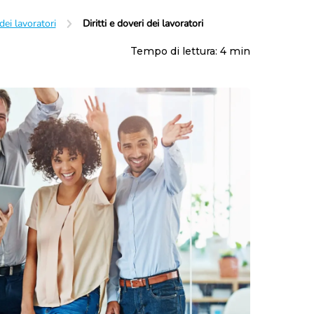
Maternità e paternità
Contributi
dei lavoratori
Diritti e doveri dei lavoratori
Malattia
Fondo pensione
Disabilità
Prepensionamento
Tempo di lettura:
4
min
Infortunio sul lavoro
Mobbing sul lavoro
Enti bilaterali