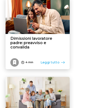
Flexible benefit
Dimissioni lavoratore
padre: preavviso e
convalida
Leggi tutto
4
min