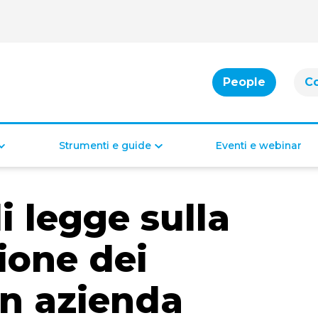
People
C
Strumenti e guide
Eventi e webinar
Cassa integrazione
Bonus per famiglie
i legge sulla
Indennità di disoccupazione
Bonus per la casa
Bonus per il lavoro
Bonus di inclusione
ione dei
in azienda
Diritti e doveri dei lavoratori