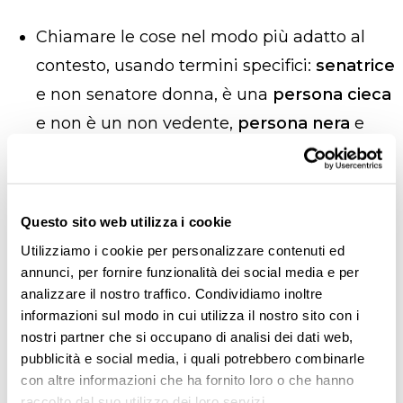
Chiamare le cose nel modo più adatto al
contesto, usando termini specifici:
senatrice
e non
senatore donna
,
è una
persona cieca
e non
è un non vedente,
persona nera
e
non persona di colore,
visto che anche il
bianco è un colore della pelle
e così via.
E
nell’incertezza, chiedere direttamente
Questo sito web utilizza i cookie
qual è la modalità preferita
.
Utilizziamo i cookie per personalizzare contenuti ed
Limitare l’uso del maschile sovraesteso
.
annunci, per fornire funzionalità dei social media e per
analizzare il nostro traffico. Condividiamo inoltre
Anche se la lingua italiana è
gender
informazioni sul modo in cui utilizza il nostro sito con i
marked
, possiamo spesso riformulare.
nostri partner che si occupano di analisi dei dati web,
Perché mandare newsletter a un pubblico
pubblicità e social media, i quali potrebbero combinarle
con altre informazioni che ha fornito loro o che hanno
eterogeneo scrivendo “
Benvenuto!”
?
“
Ti
raccolto dal suo utilizzo dei loro servizi.