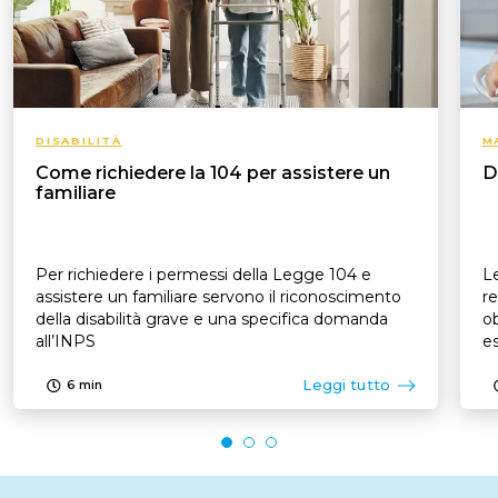
DISABILITÀ
M
Come richiedere la 104 per assistere un
D
familiare
Per richiedere i permessi della Legge 104 e
Le
assistere un familiare servono il riconoscimento
re
della disabilità grave e una specifica domanda
ob
all’INPS
es
p
Leggi tutto
6
min