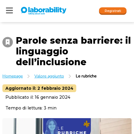
Registrati
Parole senza barriere: il
Accedi
linguaggio
I nostri social
dell’inclusione
People
Homepage
Valore aggiunto
Le rubriche
Company
Aggiornato il:
2 febbraio 2024
Pubblicato il:
16 gennaio 2024
Tempo di lettura:
3
min