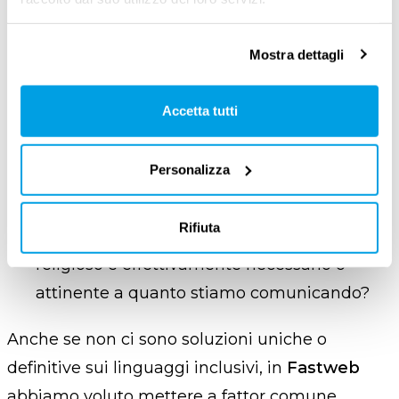
diamo il benvenuto!
”
è una formula più
ampia e inclusiva. Invece di chiedere “
Da 1 a
Mostra dettagli
10 quanto sei soddisfatto del nostro
servizio?”
potremmo domandare “
Da 1 a 10
Accetta tutti
quanto ti soddisfa il nostro servizio?”
Evitare di citare inutilmente
Personalizza
caratteristiche personali
.
Il riferimento a età, condizione, provenienza,
Rifiuta
aspetto fisico, background culturale o
religioso è effettivamente necessario o
attinente a quanto stiamo comunicando?
Anche se non ci sono soluzioni uniche o
definitive sui linguaggi inclusivi, in
Fastweb
abbiamo voluto mettere a fattor comune