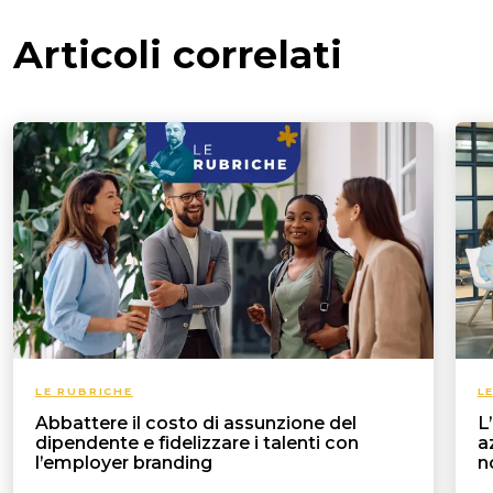
Articoli correlati
LE RUBRICHE
L
Abbattere il costo di assunzione del
L
dipendente e fidelizzare i talenti con
a
l’employer branding
n