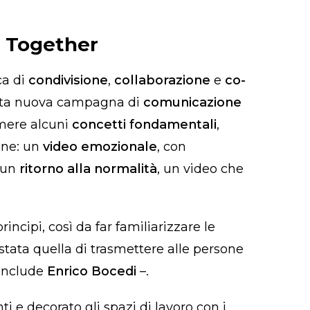
r Together
ca di
condivisione
,
collaborazione
e
co-
esta nuova campagna di
comunicazione
imere alcuni
concetti fondamentali
,
one: un
video emozionale
, con
 un
ritorno alla normalità
, un video che
principi, così da far familiarizzare le
 stata quella di trasmettere alle persone
onclude
Enrico Bocedi
–.
i e decorato gli spazi di lavoro con i