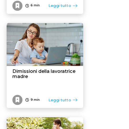
Leggi tutto
6
min
Dimissioni della lavoratrice
madre
Leggi tutto
9
min