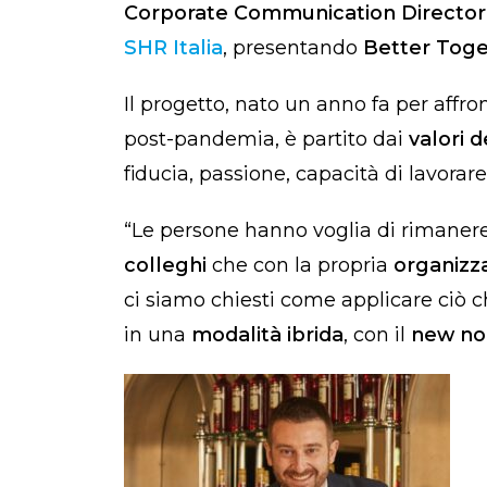
Corporate Communication Directo
SHR Italia
, presentando
Better Tog
Il progetto, nato un anno fa per affro
post-pandemia, è partito dai
valori d
fiducia, passione, capacità di lavorar
“Le persone hanno voglia di rimaner
colleghi
che con la propria
organizz
ci siamo chiesti come applicare ciò ch
in una
modalità ibrida
, con il
new no