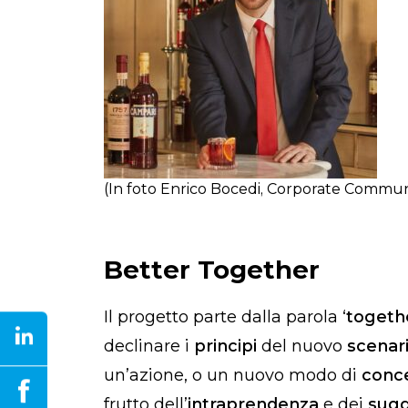
(In foto Enrico Bocedi, Corporate Commu
Better Together
Il progetto parte dalla parola ‘
togeth
declinare i
principi
del nuovo
scenari
un’azione, o un nuovo modo di
conce
frutto dell’
intraprendenza
e dei
sugg