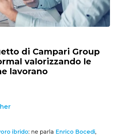
ogetto di Campari Group
ormal valorizzando le
he lavorano
ther
voro ibrido
: ne parla
Enrico Bocedi
,