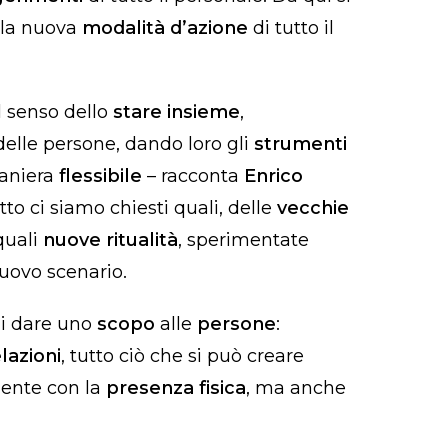
 la nuova
modalità d’azione
di tutto il
l senso dello
stare insieme
,
elle persone, dando loro gli
strumenti
aniera
flessibile
– racconta
Enrico
to ci siamo chiesti quali, delle
vecchie
quali
nuove ritualità
, sperimentate
nuovo scenario.
di dare uno
scopo
alle
persone
:
lazioni
, tutto ciò che si può creare
mente con la
presenza fisica
, ma anche