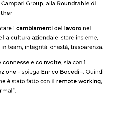
r Campari Group
, alla
Roundtable
di
ether
.
ntare i
cambiamenti
del
lavoro
nel
ella cultura aziendale
: stare insieme,
e in team, integrità, onestà, trasparenza.
e
connesse
e
coinvolte
, sia con i
azione
– spiega
Enrico Bocedi
–. Quindi
e è stato fatto con il
remote working
,
rmal
”.