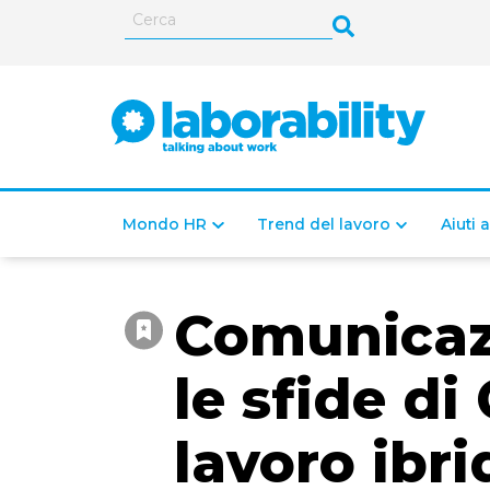
Mondo HR
Trend del lavoro
Aiuti 
Comunicazi
le sfide di
lavoro ibri