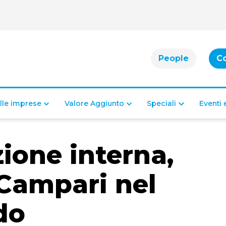
People
C
alle imprese
Valore Aggiunto
Speciali
Eventi
one interna,
 Campari nel
do