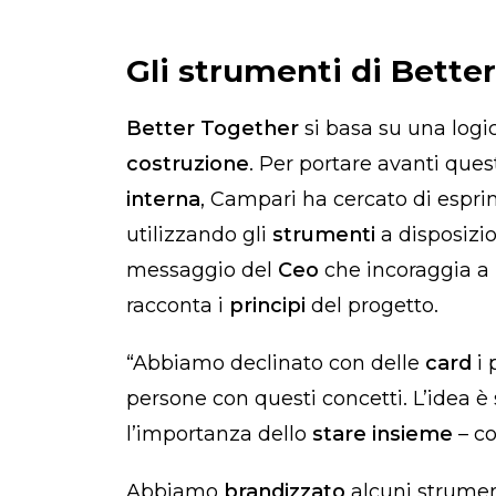
Gli strumenti di Bette
Better Together
si basa su una logi
costruzione
. Per portare avanti qu
interna
, Campari ha cercato di espr
utilizzando gli
strumenti
a disposizi
messaggio del
Ceo
che incoraggia a
racconta i
principi
del progetto.
“Abbiamo declinato con delle
card
i 
persone con questi concetti. L’idea è
l’importanza dello
stare insieme
– c
Abbiamo
brandizzato
alcuni strument