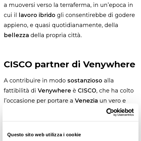
a muoversi verso la terraferma, in un’epoca in
cui il
lavoro ibrido
gli consentirebbe di godere
appieno, e quasi quotidianamente, della
bellezza
della propria città.
CISCO partner di Venywhere
A contribuire in modo
sostanzioso
alla
fattibilità di
Venywhere
è
CISCO
, che ha colto
l’occasione per portare a
Venezia
un vero e
proprio
laboratorio di innovazione
. Un
progetto che ruota sia attorno allo
smart
working
, sia all’idea delle
smart city
, e che
Questo sito web utilizza i cookie
vuole cercare di individuare come le persone