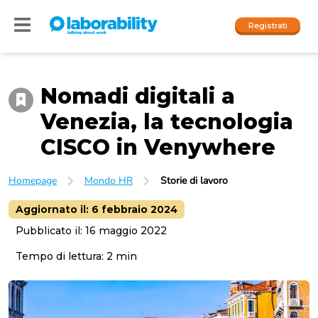
Registrati
Nomadi digitali a
Accedi
Venezia, la tecnologia
I nostri social
CISCO in Venywhere
People
Homepage
Mondo HR
Storie di lavoro
Company
Aggiornato il:
6 febbraio 2024
Pubblicato il:
16 maggio 2022
Tempo di lettura:
2
min