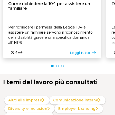
Come richiedere la 104 per assistere un
D
familiare
Per richiedere i permessi della Legge 104 e
Le
assistere un familiare servono il riconoscimento
re
della disabilità grave e una specifica domanda
ob
all’INPS
es
p
Leggi tutto
6
min
I temi del lavoro più consultati
Aiuti alle imprese
Comunicazione interna
Diversity e inclusion
Employer branding