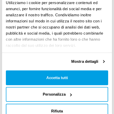
Utilizziamo i cookie per personalizzare contenuti ed
vivranno gli spazi della città, e come
annunci, per fornire funzionalità dei social media e per
analizzare il nostro traffico. Condividiamo inoltre
organizzeranno
il loro
tempo
.
informazioni sul modo in cui utilizza il nostro sito con i
nostri partner che si occupano di analisi dei dati web,
Partendo dal presupposto che lo
smart
pubblicità e social media, i quali potrebbero combinarle
working
e le forme di
lavoro ibrido
richiedono
con altre informazioni che ha fornito loro o che hanno
un
cambio di mentalità
, soprattutto da parte
raccolto dal suo utilizzo dei loro servizi.
delle imprese, CISCO ha messo in gioco un
team di 16 persone
che, per
70 giorni
, lavorerà
Mostra dettagli
e vivrà a Venezia, studiando le abitudini delle
Accetta tutti
persone che vi lavorano, e
osservando i luoghi
dove queste preferiscono portare avanti le loro
attività.
Personalizza
Obiettivo dell’esperimento sarà comprendere
Rifiuta