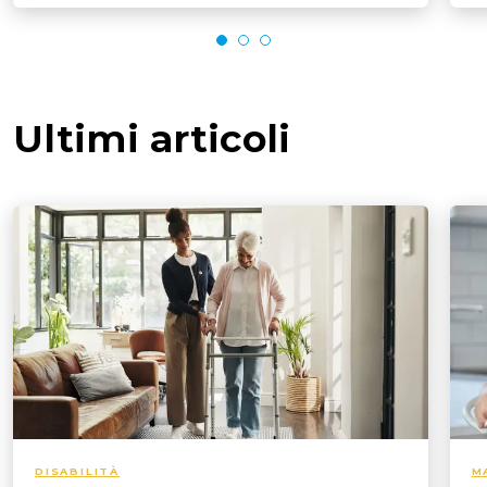
Ultimi articoli
DISABILITÀ
M