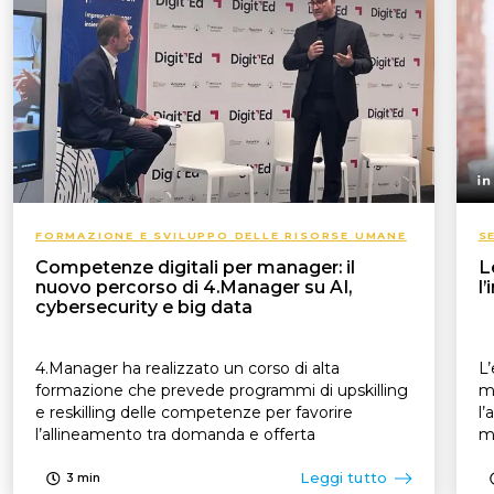
FORMAZIONE E SVILUPPO DELLE RISORSE UMANE
S
Competenze digitali per manager: il
L
nuovo percorso di 4.Manager su AI,
l
cybersecurity e big data
4.Manager ha realizzato un corso di alta
L’
formazione che prevede programmi di upskilling
mo
e reskilling delle competenze per favorire
l’
l’allineamento tra domanda e offerta
mo
Leggi tutto
3
min