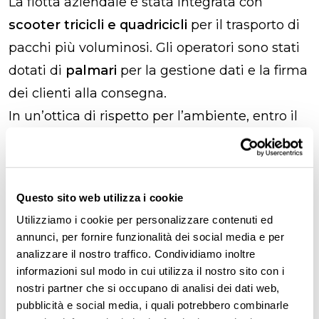
La flotta aziendale è stata integrata con
scooter tricicli e quadricicli
per il trasporto di
pacchi più voluminosi. Gli operatori sono stati
dotati di
palmari
per la gestione dati e la firma
dei clienti alla consegna.
In un’ottica di rispetto per l’ambiente, entro il
2021 il
15% dei mezzi dedicati alle consegne
dell’ultimo miglio
sarà ad
alimentazione
elettrica o gpl
, e
2 mila mezzi
saranno
full
Questo sito web utilizza i cookie
electric
(tricicli e quadricicli).
Utilizziamo i cookie per personalizzare contenuti ed
annunci, per fornire funzionalità dei social media e per
analizzare il nostro traffico. Condividiamo inoltre
VERSO UNA LEAN
informazioni sul modo in cui utilizza il nostro sito con i
nostri partner che si occupano di analisi dei dati web,
ORGANIZATION
pubblicità e social media, i quali potrebbero combinarle