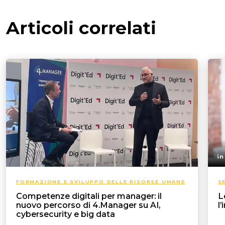
Articoli correlati
FORMAZIONE E SVILUPPO DELLE RISORSE UMANE
S
Competenze digitali per manager: il
L
nuovo percorso di 4.Manager su AI,
l
cybersecurity e big data