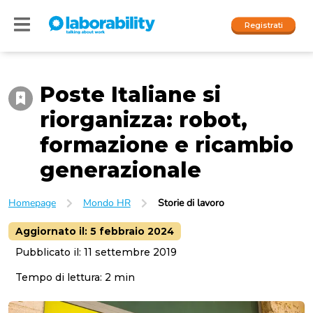
Registrati
Poste Italiane si
Accedi
riorganizza: robot,
I nostri social
formazione e ricambio
People
generazionale
Company
Homepage
Mondo HR
Storie di lavoro
Aggiornato il:
5 febbraio 2024
Pubblicato il:
11 settembre 2019
Tempo di lettura:
2
min