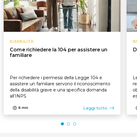
DISABILITÀ
M
Come richiedere la 104 per assistere un
D
familiare
Per richiedere i permessi della Legge 104 e
Le
assistere un familiare servono il riconoscimento
re
della disabilità grave e una specifica domanda
ob
all’INPS
es
p
Leggi tutto
6
min