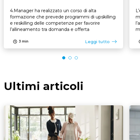
4.Manager ha realizzato un corso di alta
L’
formazione che prevede programmi di upskilling
mo
e reskilling delle competenze per favorire
l’
l’allineamento tra domanda e offerta
mo
Leggi tutto
3
min
Ultimi articoli